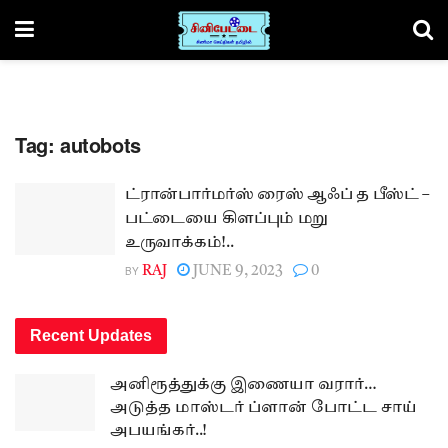
Tag:
autobots
ட்ரான்பார்மர்ஸ் ரைஸ் ஆஃப் த பீஸ்ட் –
பட்டையை கிளப்பும் மறு
உருவாக்கம்!..
BY
RAJ
JUNE 9, 2023
0
Recent Updates
அனிரூத்துக்கு இணையா வரார்…
அடுத்த மாஸ்டர் ப்ளான் போட்ட சாய்
அபயங்கர்..!