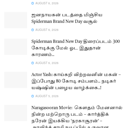
AUGUST 6, 2026
ஜனநாயகன் படத்தை மிஞ்சிய
Spiderman Brand New Day வசூல்
AUGUST 6, 2026
Spiderman Brand New Day திரைப்படம் 300
கோடிக்கு மேல் ஓட இதுதான்
காரணம்..
AUGUST 6, 2026
Actor Yash: காய்கறி விற்றவனின் மகன் –
இப்போது 80 கோடி சம்பளம்.. நடிகர்
யஷ்ஷின் பழைய வாழ்க்கை..!
AUGUST 5, 2026
Naragasooran Movie: கௌதம் மேனனால்
நின்ற மற்றொரு படம் – கார்த்திக்
நரேன் இயக்கிய ‘நரகாசூரன்’ –
அரவிந்த் சாமி நடிப்பில் உருவான