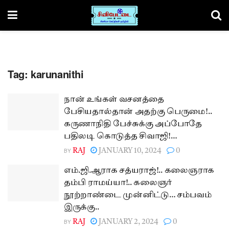
Tag:
karunanithi
நான் உங்கள் வசனத்தை
பேசியதால்தான் அதற்கு பெருமை!..
கருணாநிதி பேச்சுக்கு அப்போதே
பதிலடி கொடுத்த சிவாஜி!…
BY
RAJ
JANUARY 10, 2024
0
எம்.ஜி.ஆராக சத்யராஜ்!.. கலைஞராக
தம்பி ராமய்யா!.. கலைஞர்
நூற்றாண்டை முன்னிட்டு… சம்பவம்
இருக்கு..
BY
RAJ
JANUARY 2, 2024
0