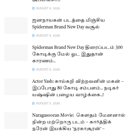
அபயங்கர்..!
AUGUST 6, 2026
ஜனநாயகன் படத்தை மிஞ்சிய
Spiderman Brand New Day வசூல்
AUGUST 6, 2026
Spiderman Brand New Day திரைப்படம் 300
கோடிக்கு மேல் ஓட இதுதான்
காரணம்..
AUGUST 6, 2026
Actor Yash: காய்கறி விற்றவனின் மகன் –
இப்போது 80 கோடி சம்பளம்.. நடிகர்
யஷ்ஷின் பழைய வாழ்க்கை..!
AUGUST 5, 2026
Naragasooran Movie: கௌதம் மேனனால்
நின்ற மற்றொரு படம் – கார்த்திக்
நரேன் இயக்கிய ‘நரகாசூரன்’ –