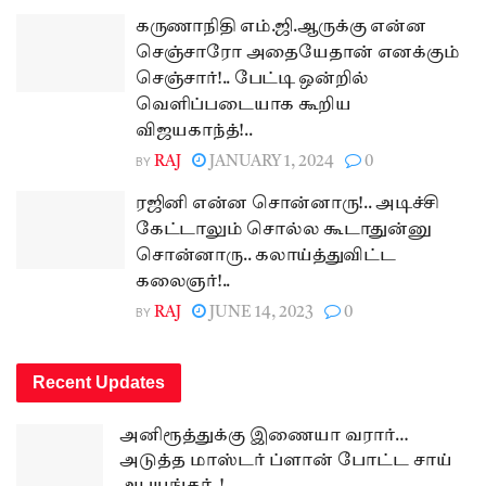
கருணாநிதி எம்.ஜி.ஆருக்கு என்ன
செஞ்சாரோ அதையேதான் எனக்கும்
செஞ்சார்!.. பேட்டி ஒன்றில்
வெளிப்படையாக கூறிய
விஜயகாந்த்!..
BY
RAJ
JANUARY 1, 2024
0
ரஜினி என்ன சொன்னாரு!.. அடிச்சி
கேட்டாலும் சொல்ல கூடாதுன்னு
சொன்னாரு.. கலாய்த்துவிட்ட
கலைஞர்!..
BY
RAJ
JUNE 14, 2023
0
Recent Updates
அனிரூத்துக்கு இணையா வரார்…
அடுத்த மாஸ்டர் ப்ளான் போட்ட சாய்