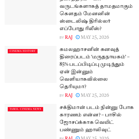
வருடங்களாகத் தாமதமாகும்
கௌதம் மேனனின்
ஸ்டைலிஷ் திரில்லர்
எப்போது ரிலீஸ்?
BY
RAJ
MAY 25, 2026
கமலஹாசனின் கனவுத்
CINEMA HISTORY
திரைப்படம் ‘மருதநாயகம்’ –
85% படப்பிடிப்பு முடிந்தும்
ஏன் இன்னும்
வெளியாகவில்லை
தெரியுமா?
BY
RAJ
MAY 25, 2026
சக்திமான் படம் நின்னு போக
TAMIL CINEMA NEWS
காரணம் என்ன? – பாசில்
ஜோசப்க்காக வெயிட்
பண்ணும் ஹாலிவுட்
BY
RAJ
MAY 25, 2026