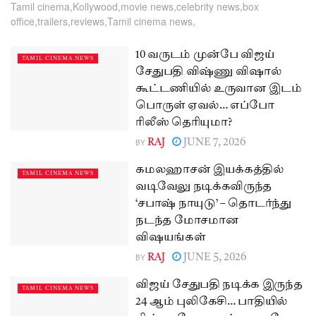
Tamil cinema,Kollywood,movie news,celebrity news,box
office,trailers,reviews,Tamil cinema news,
10 வருடம் முன்பே விஜய்
TAMIL CINEMA NEWS
சேதுபதி விஷ்ணு விஷால்
கூட்டணியில் உருவான இடம்
பொருள் ஏவல்… எப்போ
ரிலீஸ் தெரியுமா?
BY
RAJ
JUNE 7, 2026
கமலஹாசன் இயக்கத்தில்
TAMIL CINEMA NEWS
வடிவேலு நடிக்கவிருந்த
‘சபாஷ் நாயுடு’ – தொடர்ந்து
நடந்த மோசமான
விஷயங்கள்
BY
RAJ
JUNE 5, 2026
விஜய் சேதுபதி நடிக்க இருந்த
TAMIL CINEMA NEWS
24 ஆம் புலிகேசி… பாதியில்