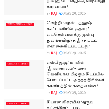
நின்னு போனதுக்கு வடிவேலு
காரணமா?
BY
RAJ
MAY 29, 2026
வெற்றிமாறன் – தனுஷ்
TAMIL CINEMA NEWS
கூட்டணியில் ‘சூதாடி’ –
வடசென்னைக்கு முன்பு
துவங்கவிருந்த இந்த படம்
ஏன் கைவிடப்பட்டது?
BY
RAJ
MAY 29, 2026
எஸ்.ஜே.சூர்யாவின்
CINEMA HISTORY
‘இரவாகாலம்’ – டீசர்
வெளியான பிறகும் கிடப்பில்
போடப்பட்ட அந்தத் திரில்லர்
காவியத்தின் கதை என்ன?
BY
RAJ
MAY 29, 2026
சியான் விக்ரமின் ‘துருவ
CINEMA HISTORY
நட்சத்திரம்’ – பல