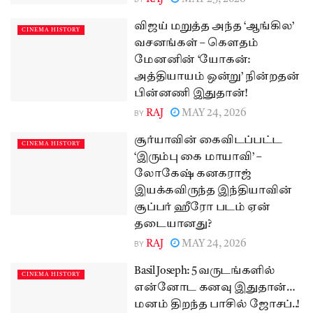
விஜய் மறுத்த அந்த ‘ஆங்கில’
CINEMA HISTORY
வசனங்கள் – கௌதம்
மேனனின் ‘யோகன்:
அத்தியாயம் ஒன்று’ நின்றதன்
பின்னணி இதுதான்!
BY
RAJ
MAY 24, 2026
சூர்யாவின் கைவிடப்பட்ட
CINEMA HISTORY
‘இரும்பு கை மாயாவி’ –
லோகேஷ் கனகராஜ்
இயக்கவிருந்த இந்தியாவின்
சூப்பர் ஹீரோ படம் ஏன்
தடையானது?
BY
RAJ
MAY 24, 2026
Basil Joseph: 5 வருடங்களில்
CINEMA HISTORY
என்னோட கனவு இதுதான்…
மனம் திறந்த பாசில் ஜோசப்..!