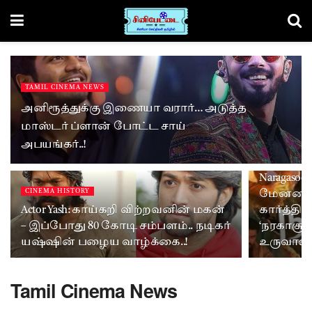
TAMIL CINEMA NEWS
அனிரூத்துக்கு இணையா வரார்… அடுத்த
மாஸ்டர் ப்ளான் போட்ட சாய்
அபயங்கர்..!
TAMIL CINE
Naragaso
CINEMA HISTORY
மேனனால்
Actor Yash: காய்கறி விற்றவனின் மகன்
கார்த்தி
– இப்போது 80 கோடி சம்பளம்.. நடிகர்
‘நரகாசூரன
யஷ்ஷின் பழைய வாழ்க்கை..!
உருவான த
Tamil Cinema News