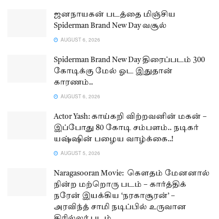
ஜனநாயகன் படத்தை மிஞ்சிய
Spiderman Brand New Day வசூல்
AUGUST 6, 2026
Spiderman Brand New Day திரைப்படம் 300
கோடிக்கு மேல் ஓட இதுதான்
காரணம்..
AUGUST 6, 2026
Actor Yash: காய்கறி விற்றவனின் மகன் –
இப்போது 80 கோடி சம்பளம்.. நடிகர்
யஷ்ஷின் பழைய வாழ்க்கை..!
AUGUST 5, 2026
Naragasooran Movie: கௌதம் மேனனால்
நின்ற மற்றொரு படம் – கார்த்திக்
நரேன் இயக்கிய ‘நரகாசூரன்’ –
அரவிந்த் சாமி நடிப்பில் உருவான
திரில்லர் படம்