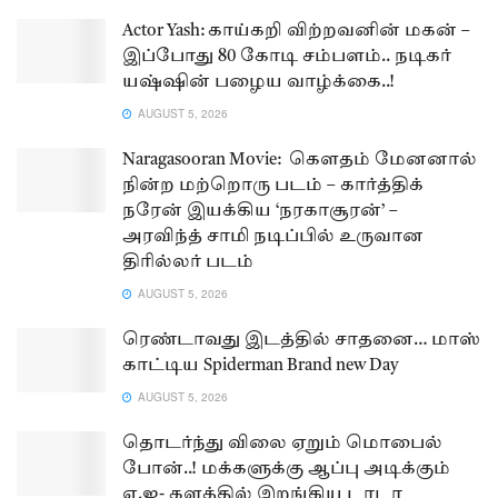
Actor Yash: காய்கறி விற்றவனின் மகன் –
இப்போது 80 கோடி சம்பளம்.. நடிகர்
யஷ்ஷின் பழைய வாழ்க்கை..!
AUGUST 5, 2026
Naragasooran Movie: கௌதம் மேனனால்
நின்ற மற்றொரு படம் – கார்த்திக்
நரேன் இயக்கிய ‘நரகாசூரன்’ –
அரவிந்த் சாமி நடிப்பில் உருவான
திரில்லர் படம்
AUGUST 5, 2026
ரெண்டாவது இடத்தில் சாதனை… மாஸ்
காட்டிய Spiderman Brand new Day
AUGUST 5, 2026
தொடர்ந்து விலை ஏறும் மொபைல்
போன்..! மக்களுக்கு ஆப்பு அடிக்கும்
ஏ.ஐ- களத்தில் இறங்கிய டாடா