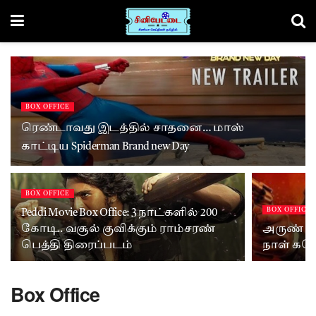
BOX OFFICE
ரெண்டாவது இடத்தில் சாதனை… மாஸ்
காட்டிய Spiderman Brand new Day
BOX OFFICE
BOX OFFICE
Peddi Movie Box Office: 3 நாட்களில் 200
கோடி.. வசூல் குவிக்கும் ராம்சரண்
அருண் வி
பெத்தி திரைப்படம்
நாள் கலெ
Box Office