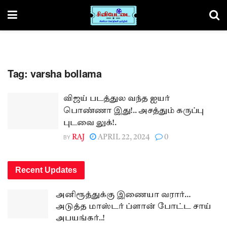
Tag:
varsha bollama
விஜய் படத்துல வந்த ஐயர்
பொண்ணா இது!.. அசத்தும் கருப்பு
புடவை லுக்!.
BY
RAJ
APRIL 22, 2024
0
Recent Updates
அனிரூத்துக்கு இணையா வரார்…
அடுத்த மாஸ்டர் ப்ளான் போட்ட சாய்
அபயங்கர்..!