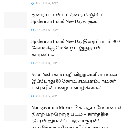
AUGUST 6, 2026
ஜனநாயகன் படத்தை மிஞ்சிய
Spiderman Brand New Day வசூல்
AUGUST 6, 2026
Spiderman Brand New Day திரைப்படம் 300
கோடிக்கு மேல் ஓட இதுதான்
காரணம்..
AUGUST 6, 2026
Actor Yash: காய்கறி விற்றவனின் மகன் –
இப்போது 80 கோடி சம்பளம்.. நடிகர்
யஷ்ஷின் பழைய வாழ்க்கை..!
AUGUST 5, 2026
Naragasooran Movie: கௌதம் மேனனால்
நின்ற மற்றொரு படம் – கார்த்திக்
நரேன் இயக்கிய ‘நரகாசூரன்’ –
அரவிந்த் சாமி நடிப்பில் உருவான