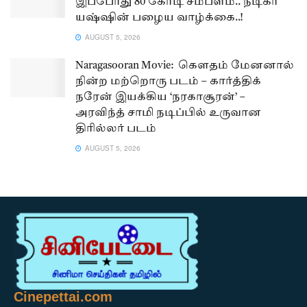
இப்போது 80 கோடி சம்பளம்.. நடிகர்
யஷ்ஷின் பழைய வாழ்க்கை..!
AUGUST 5, 2026
Naragasooran Movie: கௌதம் மேனனால்
நின்ற மற்றொரு படம் – கார்த்திக்
நரேன் இயக்கிய ‘நரகாசூரன்’ –
அரவிந்த் சாமி நடிப்பில் உருவான
திரில்லர் படம்
AUGUST 5, 2026
Cinepettai.com