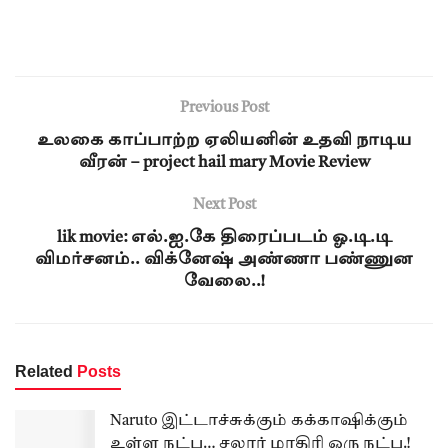
Previous Post
உலகை காப்பாற்ற ஏலியனின் உதவி நாடிய
வீரன் – project hail mary Movie Review
Next Post
lik movie: எல்.ஐ.கே திரைப்படம் ஓ.டி.டி
விமர்சனம்.. விக்னேஷ் அண்ணா பண்ணுன
வேலை..!
Related
Posts
Naruto இட்டாச்சுக்கும் கக்காஷிக்கும்
உள்ள நட்பு… சலார் மாதிரி ஒரு நட்பு.!