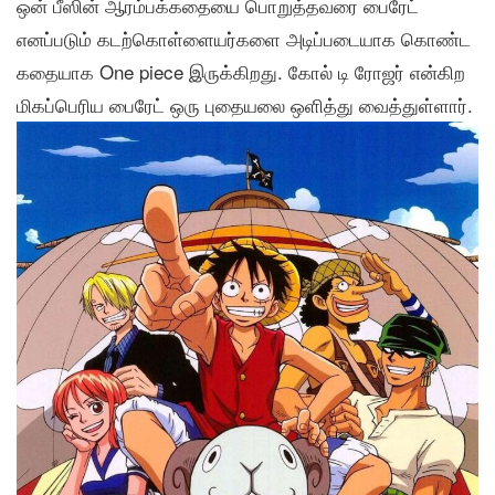
ஒன் பீஸின் ஆரம்பக்கதையை பொறுத்தவரை பைரேட்
எனப்படும் கடற்கொள்ளையர்களை அடிப்படையாக கொண்ட
கதையாக One piece இருக்கிறது. கோல் டி ரோஜர் என்கிற
மிகப்பெரிய பைரேட் ஒரு புதையலை ஒளித்து வைத்துள்ளார்.