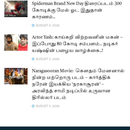
Spiderman Brand New Day திரைப்படம் 300
கோடிக்கு மேல் ஓட இதுதான்
காரணம்..
AUGUST 6, 2026
Actor Yash: காய்கறி விற்றவனின் மகன் –
இப்போது 80 கோடி சம்பளம்.. நடிகர்
யஷ்ஷின் பழைய வாழ்க்கை..!
AUGUST 5, 2026
Naragasooran Movie: கௌதம் மேனனால்
நின்ற மற்றொரு படம் – கார்த்திக்
நரேன் இயக்கிய ‘நரகாசூரன்’ –
அரவிந்த் சாமி நடிப்பில் உருவான
திரில்லர் படம்
AUGUST 5, 2026