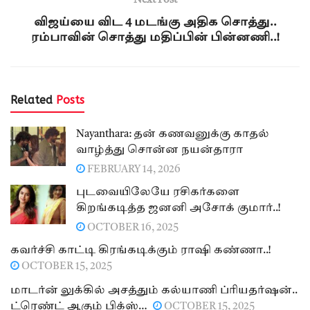
Next Post
விஜய்யை விட 4 மடங்கு அதிக சொத்து..
ரம்பாவின் சொத்து மதிப்பின் பின்னணி..!
Related
Posts
Nayanthara: தன் கணவனுக்கு காதல்
வாழ்த்து சொன்ன நயன்தாரா
FEBRUARY 14, 2026
புடவையிலேயே ரசிகர்களை
கிறங்கடித்த ஜனனி அசோக் குமார்..!
OCTOBER 16, 2025
கவர்ச்சி காட்டி கிரங்கடிக்கும் ராஷி கண்ணா..!
OCTOBER 15, 2025
மாடர்ன் லுக்கில் அசத்தும் கல்யாணி ப்ரியதர்ஷன்..
ட்ரெண்ட் ஆகும் பிக்ஸ்…
OCTOBER 15, 2025