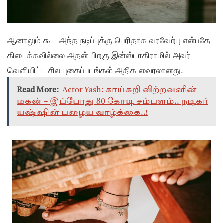
ஆனாலும் கூட அந்த நடிப்புக்கு பெரிதாக வரவேற்பு என்பதே
கிடைக்கவில்லை அதன் பிறகு இன்ஸ்டாகிராமில் அவர்
வெளியிட்ட சில புகைப்படங்கள் அதிக வைரலானது.
Read More:
Actor Yash: காய்கறி விற்றவனின்
மகன் – இப்போது 80 கோடி சம்பளம்.. நடிகர்
யஷ்ஷின் பழைய வாழ்க்கை..!