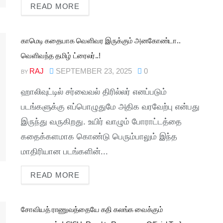
READ MORE
காமெடி கதையாக வெளிவர இருக்கும் அனகோண்டா..
வெளிவந்த தமிழ் ட்ரைலர்..!
RAJ
SEPTEMBER 23, 2025
0
BY
ஹாலிவுட்டில் சர்வைவல் திரில்லர் எனப்படும்
படங்களுக்கு எப்பொழுதுமே அதிக வரவேற்பு என்பது
இருந்து வருகிறது. உயிர் வாழும் போராட்டத்தை
கதைக்களமாக கொண்டு பெரும்பாலும் இந்த
மாதிரியான படங்களின்...
READ MORE
சோவியத் ராணுவத்தையே கதி கலங்க வைக்கும்