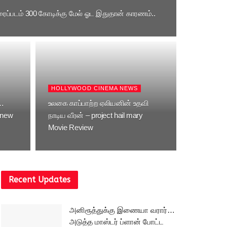
ைப்படம் 300 கோடிக்கு மேல் ஓட இதுதான் காரணம்..
HOLLYWOOD CINEMA NEWS
…
உலகை காப்பாற்ற ஏலியனின் உதவி
 new
நாடிய வீரன் – project hail mary
Movie Review
Recent Updates
அனிரூத்துக்கு இணையா வரார்…
அடுத்த மாஸ்டர் ப்ளான் போட்ட