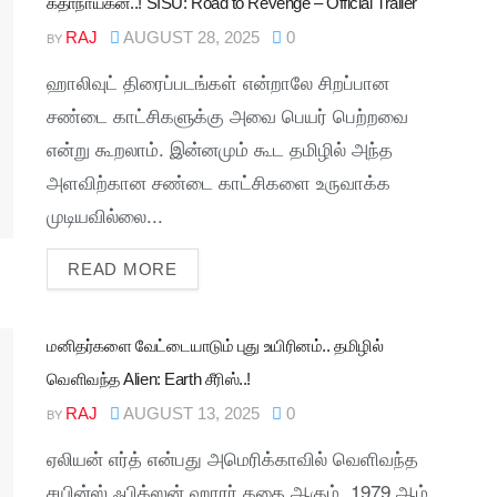
கதாநாயகன்..! SISU: Road to Revenge – Official Trailer
RAJ
AUGUST 28, 2025
0
BY
ஹாலிவுட் திரைப்படங்கள் என்றாலே சிறப்பான
சண்டை காட்சிகளுக்கு அவை பெயர் பெற்றவை
என்று கூறலாம். இன்னமும் கூட தமிழில் அந்த
அளவிற்கான சண்டை காட்சிகளை உருவாக்க
முடியவில்லை...
READ MORE
மனிதர்களை வேட்டையாடும் புது உயிரினம்.. தமிழில்
வெளிவந்த Alien: Earth சீரிஸ்..!
RAJ
AUGUST 13, 2025
0
BY
ஏலியன் எர்த் என்பது அமெரிக்காவில் வெளிவந்த
சயின்ஸ் ஃபிக்ஸன் ஹாரர் கதை ஆகும். 1979 ஆம்