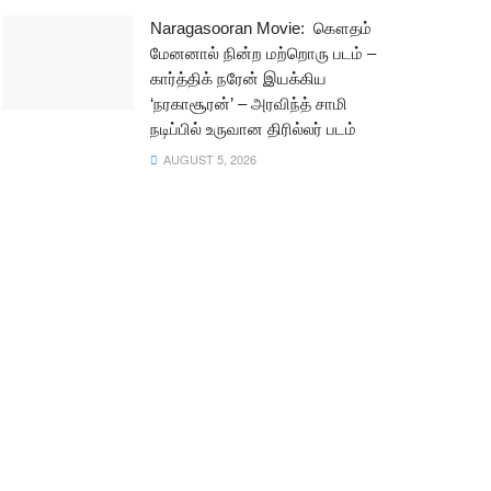
Naragasooran Movie: கௌதம்
மேனனால் நின்ற மற்றொரு படம் –
கார்த்திக் நரேன் இயக்கிய
‘நரகாசூரன்’ – அரவிந்த் சாமி
நடிப்பில் உருவான திரில்லர் படம்
AUGUST 5, 2026