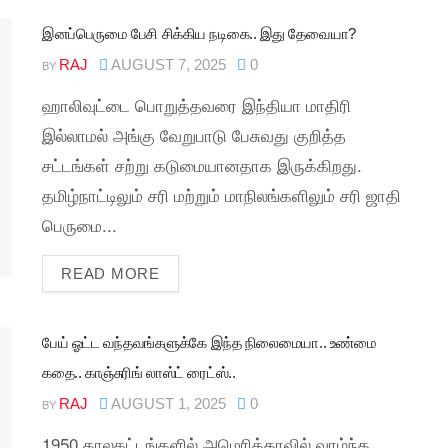
இனப்பெருமை பேசி சிக்கிய நடிகை.. இது தேவையா?
RAJ
AUGUST 7, 2025
0
BY
ஹாலிவுட்டை பொறுத்தவரை இந்தியா மாதிரி
இல்லாமல் அங்கு வேறுபாடு பேசுவது குறித்த
சட்டங்கள் சற்று கடுமையானதாக இருக்கிறது.
தமிழ்நாட்டிலும் சரி மற்றும் மாநிலங்களிலும் சரி ஜாதி
பெருமை...
READ MORE
பேய் ஓட்ட வந்தவங்களுக்கே இந்த நிலைமையா.. உண்மை
கதை.. காஞ்சுரிங் லாஸ்ட் ரைட்ஸ்..
RAJ
AUGUST 1, 2025
0
BY
1950 காலகட்டங்களில் அமெரிக்காவில் வாழ்ந்த