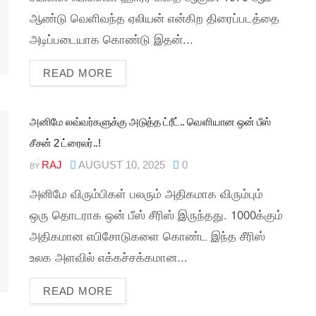
ஆண்டு வெளிவந்த ஏலியன் என்கிற திரைப்படத்தை
அடிப்படையாக கொண்டு இதன்...
READ MORE
அனிமே லவ்வர்களுக்கு அடுத்த ட்ரீட்.. வெளியான ஒன் பீஸ்
சீசன் 2 ட்ரைலர்..!
RAJ
AUGUST 10, 2025
0
BY
அனிமே விரும்பிகள் பலரும் அதிகமாக விரும்பும்
ஒரு தொடராக ஒன் பீஸ் சீரிஸ் இருந்தது. 1000க்கும்
அதிகமான எபிசோடுகளை கொண்ட இந்த சீரிஸ்
உலக அளவில் எக்கச்சக்கமான...
READ MORE