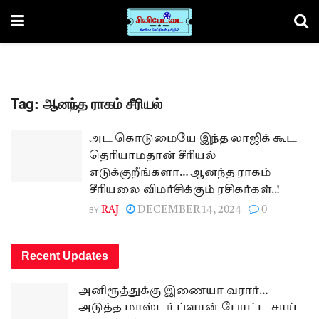
Tag:
ஆனந்த ராகம் சீரியல்
அட கொடுமையே இந்த லாஜிக் கூட
தெரியாமதான் சீரியல்
எடுக்குறீங்களா… ஆனந்த ராகம்
சீரியலை விமர்சிக்கும் ரசிகர்கள்..!
BY
RAJ
DECEMBER 14, 2024
0
Recent Updates
அனிரூத்துக்கு இணையா வரார்…
அடுத்த மாஸ்டர் ப்ளான் போட்ட சாய்