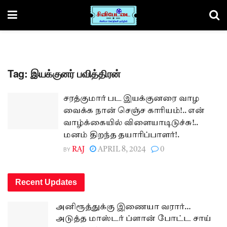
Tag:
இயக்குனர் பவித்திரன்
சரத்குமார் பட இயக்குனரை வாழ
வைக்க நான் செஞ்ச காரியம்!.. என்
வாழ்க்கையில் விளையாடிடுச்சு!..
மனம் திறந்த தயாரிப்பாளர்!.
BY
RAJ
APRIL 8, 2024
0
Recent Updates
அனிரூத்துக்கு இணையா வரார்…
அடுத்த மாஸ்டர் ப்ளான் போட்ட சாய்