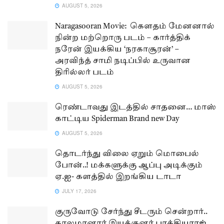
AUGUST 5, 2026
Naragasooran Movie: கௌதம் மேனனால்
நின்ற மற்றொரு படம் – கார்த்திக்
நரேன் இயக்கிய ‘நரகாசூரன்’ –
அரவிந்த் சாமி நடிப்பில் உருவான
திரில்லர் படம்
AUGUST 5, 2026
ரெண்டாவது இடத்தில் சாதனை… மாஸ்
காட்டிய Spiderman Brand new Day
AUGUST 5, 2026
தொடர்ந்து விலை ஏறும் மொபைல்
போன்..! மக்களுக்கு ஆப்பு அடிக்கும்
ஏ.ஐ- களத்தில் இறங்கிய டாடா
JULY 17, 2026
குருவோடு சேர்ந்து சீடரும் சென்றார்..
காலமானார் இயக்குனர் பாக்கியராஜ்