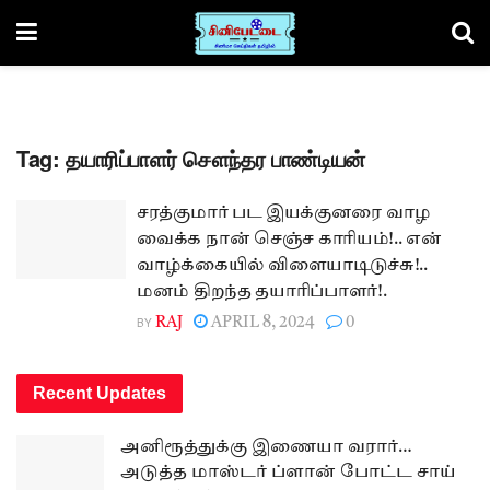
Tag:
தயாரிப்பாளர் சௌந்தர பாண்டியன்
சரத்குமார் பட இயக்குனரை வாழ
வைக்க நான் செஞ்ச காரியம்!.. என்
வாழ்க்கையில் விளையாடிடுச்சு!..
மனம் திறந்த தயாரிப்பாளர்!.
BY
RAJ
APRIL 8, 2024
0
Recent Updates
அனிரூத்துக்கு இணையா வரார்…
அடுத்த மாஸ்டர் ப்ளான் போட்ட சாய்