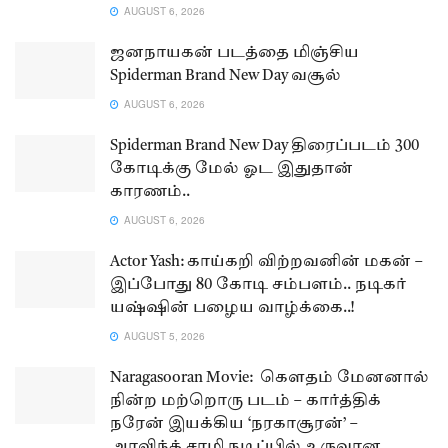
AUGUST 6, 2026
ஜனநாயகன் படத்தை மிஞ்சிய
Spiderman Brand New Day வசூல்
AUGUST 6, 2026
Spiderman Brand New Day திரைப்படம் 300
கோடிக்கு மேல் ஓட இதுதான்
காரணம்..
AUGUST 6, 2026
Actor Yash: காய்கறி விற்றவனின் மகன் –
இப்போது 80 கோடி சம்பளம்.. நடிகர்
யஷ்ஷின் பழைய வாழ்க்கை..!
AUGUST 5, 2026
Naragasooran Movie: கௌதம் மேனனால்
நின்ற மற்றொரு படம் – கார்த்திக்
நரேன் இயக்கிய ‘நரகாசூரன்’ –
அரவிந்த் சாமி நடிப்பில் உருவான