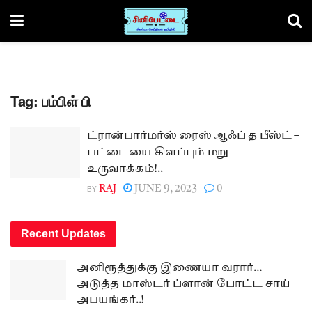
Tag:
பம்பிள் பி
ட்ரான்பார்மர்ஸ் ரைஸ் ஆஃப் த பீஸ்ட் –
பட்டையை கிளப்பும் மறு
உருவாக்கம்!..
BY
RAJ
JUNE 9, 2023
0
Recent Updates
அனிரூத்துக்கு இணையா வரார்…
அடுத்த மாஸ்டர் ப்ளான் போட்ட சாய்
அபயங்கர்..!