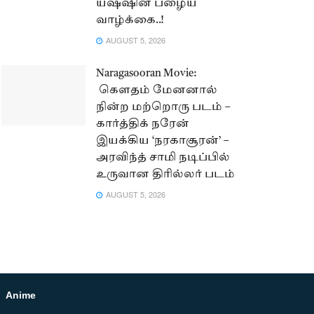
யஷ்ஷின் பழைய
வாழ்க்கை..!
AUGUST 5, 2026
Naragasooran Movie:
கௌதம் மேனனால்
நின்ற மற்றொரு படம் –
கார்த்திக் நரேன்
இயக்கிய ‘நரகாசூரன்’ –
அரவிந்த் சாமி நடிப்பில்
உருவான திரில்லர் படம்
AUGUST 5, 2026
Anime