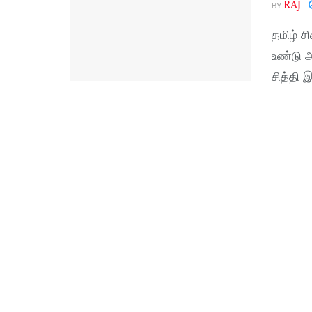
BY
RAJ
தமிழ் ச
உண்டு அ
சித்தி 