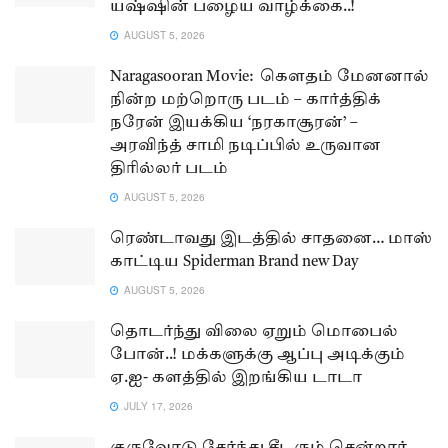
யஷ்ஷின் பழைய வாழ்க்கை..!
AUGUST 5, 2026
Naragasooran Movie: கௌதம் மேனனால்
நின்ற மற்றொரு படம் – கார்த்திக்
நரேன் இயக்கிய ‘நரகாசூரன்’ –
அரவிந்த் சாமி நடிப்பில் உருவான
திரில்லர் படம்
AUGUST 5, 2026
ரெண்டாவது இடத்தில் சாதனை… மாஸ்
காட்டிய Spiderman Brand new Day
AUGUST 5, 2026
தொடர்ந்து விலை ஏறும் மொபைல்
போன்..! மக்களுக்கு ஆப்பு அடிக்கும்
ஏ.ஐ- களத்தில் இறங்கிய டாடா
JULY 17, 2026