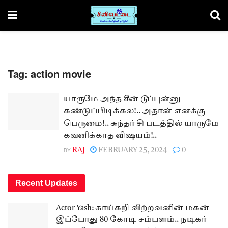
Tag:
action movie
யாருமே அந்த சீன் டூப்புன்னு
கண்டுப்பிடிக்கல!.. அதான் எனக்கு
பெருமை!.. சுந்தர் சி படத்தில் யாருமே
கவனிக்காத விஷயம்!..
BY
RAJ
FEBRUARY 25, 2024
0
Recent Updates
Actor Yash: காய்கறி விற்றவனின் மகன் –
இப்போது 80 கோடி சம்பளம்.. நடிகர்