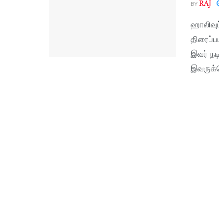
BY
RAJ
ஹாலிவுட
திரைப்பட
இவர் நட
இவருக்க