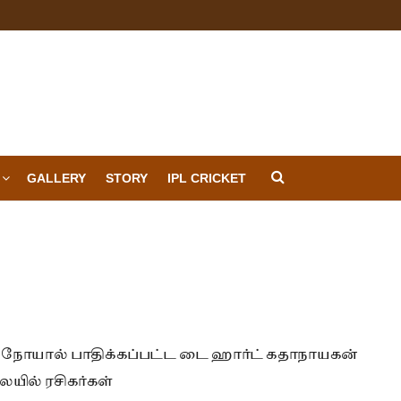
GALLERY
STORY
IPL CRICKET
நோயால் பாதிக்கப்பட்ட டை ஹார்ட் கதாநாயகன்
யில் ரசிகர்கள்