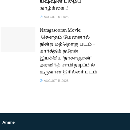
யஷ்ஷின் பழைய
வாழ்க்கை..!
AUGUST 5, 2026
Naragasooran Movie:
கௌதம் மேனனால்
நின்ற மற்றொரு படம் –
கார்த்திக் நரேன்
இயக்கிய ‘நரகாசூரன்’ –
அரவிந்த் சாமி நடிப்பில்
உருவான திரில்லர் படம்
AUGUST 5, 2026
Anime