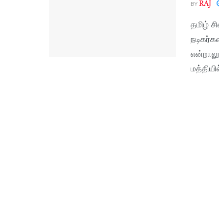
BY
RAJ
தமிழ் ச
நடிகர்க
என்றாலு
மத்தியில