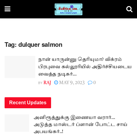
Tag:
dulquer salmon
நான் யாருன்னு தெரியுமா? விக்ரம்
பிரபுவை கல்லூரியில் அதிர்ச்சியடைய
வைத்த நடிகர்…
BY
RAJ
MAY 9, 2023
0
Recent Updates
அனிரூத்துக்கு இணையா வரார்…
அடுத்த மாஸ்டர் ப்ளான் போட்ட சாய்
அபயங்கர்..!