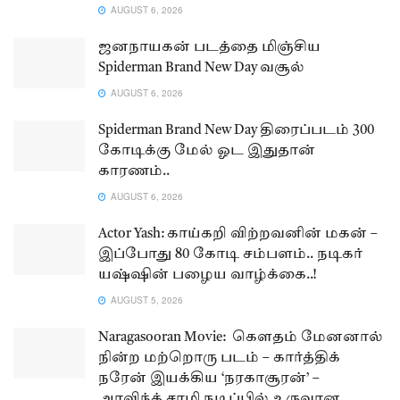
AUGUST 6, 2026
ஜனநாயகன் படத்தை மிஞ்சிய
Spiderman Brand New Day வசூல்
AUGUST 6, 2026
Spiderman Brand New Day திரைப்படம் 300
கோடிக்கு மேல் ஓட இதுதான்
காரணம்..
AUGUST 6, 2026
Actor Yash: காய்கறி விற்றவனின் மகன் –
இப்போது 80 கோடி சம்பளம்.. நடிகர்
யஷ்ஷின் பழைய வாழ்க்கை..!
AUGUST 5, 2026
Naragasooran Movie: கௌதம் மேனனால்
நின்ற மற்றொரு படம் – கார்த்திக்
நரேன் இயக்கிய ‘நரகாசூரன்’ –
அரவிந்த் சாமி நடிப்பில் உருவான