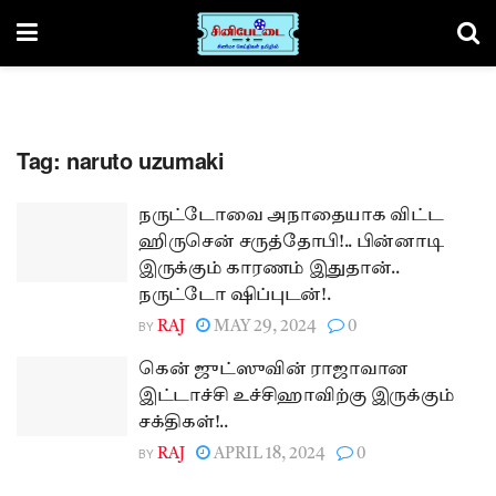
Tag:
naruto uzumaki
நருட்டோவை அநாதையாக விட்ட
ஹிருசென் சருத்தோபி!.. பின்னாடி
இருக்கும் காரணம் இதுதான்..
நருட்டோ ஷிப்புடன்!.
BY
RAJ
MAY 29, 2024
0
கென் ஜுட்ஸுவின் ராஜாவான
இட்டாச்சி உச்சிஹாவிற்கு இருக்கும்
சக்திகள்!..
BY
RAJ
APRIL 18, 2024
0