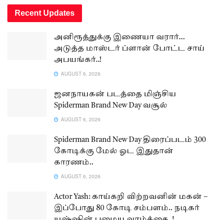
Recent Updates
அனிரூத்துக்கு இணையா வரார்…
அடுத்த மாஸ்டர் ப்ளான் போட்ட சாய்
அபயங்கர்..!
AUGUST 6, 2026
ஜனநாயகன் படத்தை மிஞ்சிய
Spiderman Brand New Day வசூல்
AUGUST 6, 2026
Spiderman Brand New Day திரைப்படம் 300
கோடிக்கு மேல் ஓட இதுதான்
காரணம்..
AUGUST 6, 2026
Actor Yash: காய்கறி விற்றவனின் மகன் –
இப்போது 80 கோடி சம்பளம்.. நடிகர்
யஷ்ஷின் பழைய வாழ்க்கை..!