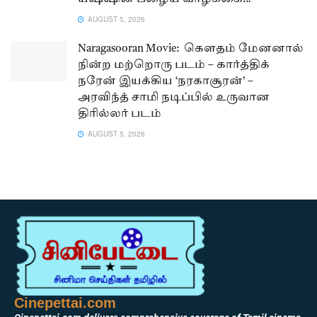
AUGUST 5, 2026
Naragasooran Movie: கௌதம் மேனனால்
நின்ற மற்றொரு படம் – கார்த்திக்
நரேன் இயக்கிய ‘நரகாசூரன்’ –
அரவிந்த் சாமி நடிப்பில் உருவான
திரில்லர் படம்
AUGUST 5, 2026
Cinepettai.com