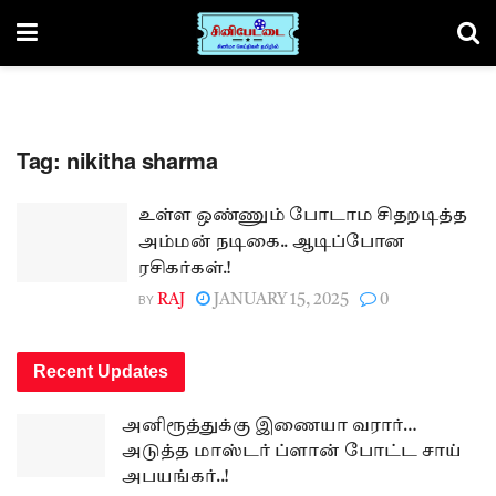
Tag:
nikitha sharma
உள்ள ஒண்ணும் போடாம சிதறடித்த
அம்மன் நடிகை.. ஆடிப்போன
ரசிகர்கள்.!
BY
RAJ
JANUARY 15, 2025
0
Recent Updates
அனிரூத்துக்கு இணையா வரார்…
அடுத்த மாஸ்டர் ப்ளான் போட்ட சாய்
அபயங்கர்..!