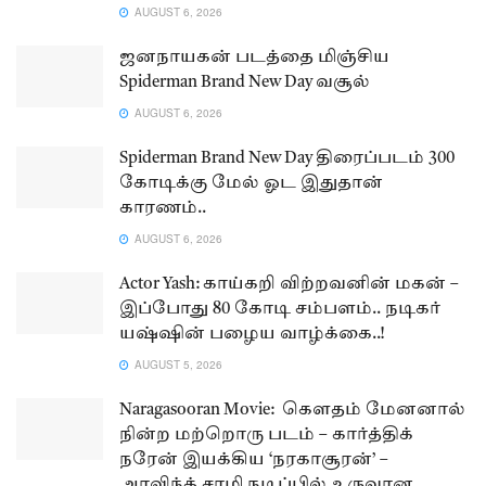
AUGUST 6, 2026
ஜனநாயகன் படத்தை மிஞ்சிய
Spiderman Brand New Day வசூல்
AUGUST 6, 2026
Spiderman Brand New Day திரைப்படம் 300
கோடிக்கு மேல் ஓட இதுதான்
காரணம்..
AUGUST 6, 2026
Actor Yash: காய்கறி விற்றவனின் மகன் –
இப்போது 80 கோடி சம்பளம்.. நடிகர்
யஷ்ஷின் பழைய வாழ்க்கை..!
AUGUST 5, 2026
Naragasooran Movie: கௌதம் மேனனால்
நின்ற மற்றொரு படம் – கார்த்திக்
நரேன் இயக்கிய ‘நரகாசூரன்’ –
அரவிந்த் சாமி நடிப்பில் உருவான