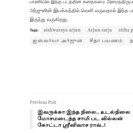
பாணியில் இந்த படத்தின் கதைகளம் அமைந்திருப்ப
அர்ஜுனின் இயக்கத்தில் வெளி வருவதால் இந்த படத்
இருந்து வருகிறது.
Tags:
aishwaraya arjun
Arjun sarja
sitha
ஐஸ்வர்யா அர்ஜுன்
சீதா பயணம்
ந
Previous Post
இவருக்கா இந்த நிலை.. உடல்நிலை
மோசமடைந்த சாமி பட வில்லன்
கோட்டா ஸ்ரீனிவாச ராவ்..!