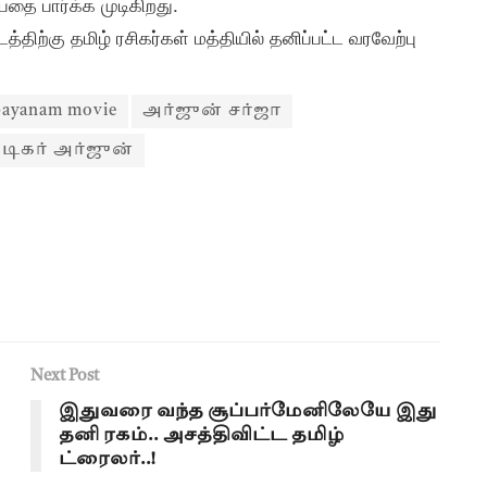
தை பார்க்க முடிகிறது.
திற்கு தமிழ் ரசிகர்கள் மத்தியில் தனிப்பட்ட வரவேற்பு
 payanam movie
அர்ஜுன் சர்ஜா
டிகர் அர்ஜுன்
Next Post
இதுவரை வந்த சூப்பர்மேனிலேயே இது
தனி ரகம்.. அசத்திவிட்ட தமிழ்
ட்ரைலர்..!