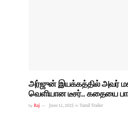
அர்ஜுன் இயக்கத்தில் அவர் மக
வெளியான டீசர்.. கதையை பார
by
in
Raj
June 12, 2025
Tamil Trailer