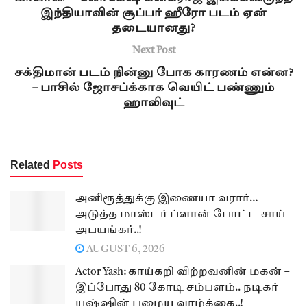
இந்தியாவின் சூப்பர் ஹீரோ படம் ஏன்
தடையானது?
Next Post
சக்திமான் படம் நின்னு போக காரணம் என்ன?
– பாசில் ஜோசப்க்காக வெயிட் பண்ணும்
ஹாலிவுட்
Related
Posts
அனிரூத்துக்கு இணையா வரார்…
அடுத்த மாஸ்டர் ப்ளான் போட்ட சாய்
அபயங்கர்..!
AUGUST 6, 2026
Actor Yash: காய்கறி விற்றவனின் மகன் –
இப்போது 80 கோடி சம்பளம்.. நடிகர்
யஷ்ஷின் பழைய வாழ்க்கை..!