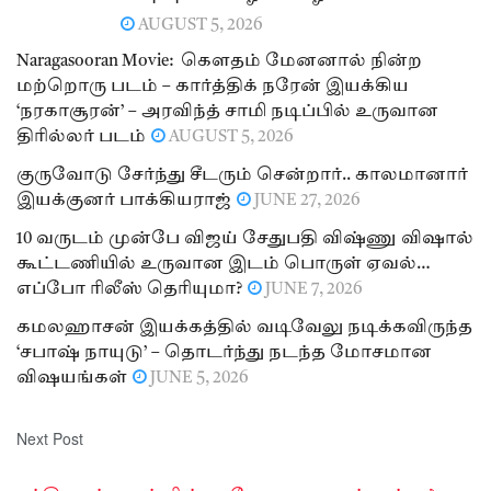
AUGUST 5, 2026
Naragasooran Movie: கௌதம் மேனனால் நின்ற
மற்றொரு படம் – கார்த்திக் நரேன் இயக்கிய
‘நரகாசூரன்’ – அரவிந்த் சாமி நடிப்பில் உருவான
திரில்லர் படம்
AUGUST 5, 2026
குருவோடு சேர்ந்து சீடரும் சென்றார்.. காலமானார்
இயக்குனர் பாக்கியராஜ்
JUNE 27, 2026
10 வருடம் முன்பே விஜய் சேதுபதி விஷ்ணு விஷால்
கூட்டணியில் உருவான இடம் பொருள் ஏவல்…
எப்போ ரிலீஸ் தெரியுமா?
JUNE 7, 2026
கமலஹாசன் இயக்கத்தில் வடிவேலு நடிக்கவிருந்த
‘சபாஷ் நாயுடு’ – தொடர்ந்து நடந்த மோசமான
விஷயங்கள்
JUNE 5, 2026
Next Post