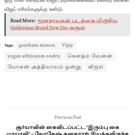
விஜய் ரசிகர்களுக்கு உண்டு.
Read More:
ஜனநாயகன் படத்தை மிஞ்சிய
Spiderman Brand New Day வசூல்
Tags:
gautham menon
Vijay
yogan athiyayam ondru
கௌதம் மேனன்
யோகன் அத்தியாயம் ஒன்று
விஜய்
Previous Post
சூர்யாவின் கைவிடப்பட்ட ‘இரும்பு கை
மாயாவி’ – லோகேஷ் கனகராஜ் இயக்கவிருந்த