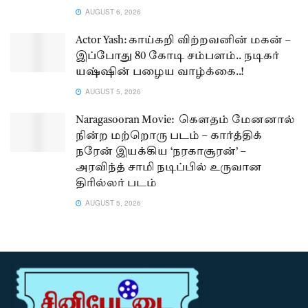
AUGUST 6, 2026
Actor Yash: காய்கறி விற்றவனின் மகன் –
இப்போது 80 கோடி சம்பளம்.. நடிகர்
யஷ்ஷின் பழைய வாழ்க்கை..!
AUGUST 5, 2026
Naragasooran Movie: கௌதம் மேனனால்
நின்ற மற்றொரு படம் – கார்த்திக்
நரேன் இயக்கிய ‘நரகாசூரன்’ –
அரவிந்த் சாமி நடிப்பில் உருவான
திரில்லர் படம்
AUGUST 5, 2026