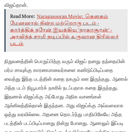
விஜய்தான்.
Read More:
Naragasooran Movie: கௌதம்
மேனனால் நின்ற மற்றொரு படம் -
கார்த்திக் நரேன் இயக்கிய 'நரகாசூரன்' -
அரவிந்த் சாமி நடிப்பில் உருவான திரில்லர்
படம்
நிறுவனத்தின் பொறுப்பிற்கு வரும் விஜய் தனது தந்தையின்
மர்ம சாவுக்கு காரணமானவர்களை கண்டுப்பிடிப்பதை
வைத்து இந்த படத்தின் கதை நகரும் என இருந்தது. ஆனால்
அந்த படம் நியூயார்க் நகரில் நடப்பதாக கதை இருந்தது.
இதனால் விஜய்க்கு அப்போது அதிக வசனங்கள்
ஆங்கிலத்தில்தான் இருந்தன. அது விஜய்க்கு அவ்வளவாக
ஒத்து வரவில்லை. அதனை தொடர்ந்து பாதியிலேயே அந்த
படத்தின் படப்பிடிப்பானது நின்று போனது. ஆனாலும் இப்படி
ஒரு மாஸ் கதையில் விஜய் நடிக்கவில்லையே என்கிற கவலை