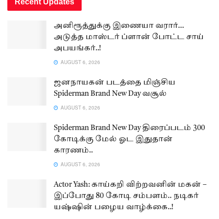
Recent Updates
அனிரூத்துக்கு இணையா வரார்…
அடுத்த மாஸ்டர் ப்ளான் போட்ட சாய்
அபயங்கர்..!
AUGUST 6, 2026
ஜனநாயகன் படத்தை மிஞ்சிய
Spiderman Brand New Day வசூல்
AUGUST 6, 2026
Spiderman Brand New Day திரைப்படம் 300
கோடிக்கு மேல் ஓட இதுதான்
காரணம்..
AUGUST 6, 2026
Actor Yash: காய்கறி விற்றவனின் மகன் –
இப்போது 80 கோடி சம்பளம்.. நடிகர்
யஷ்ஷின் பழைய வாழ்க்கை..!