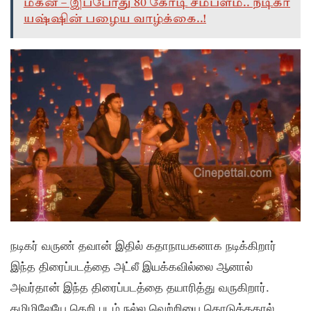
மகன் – இப்போது 80 கோடி சம்பளம்.. நடிகர்
யஷ்ஷின் பழைய வாழ்க்கை..!
நடிகர் வருண் தவான் இதில் கதாநாயகனாக நடிக்கிறார்
இந்த திரைப்படத்தை அட்லீ இயக்கவில்லை ஆனால்
அவர்தான் இந்த திரைப்படத்தை தயாரித்து வருகிறார்.
தமிழிலேயே தெறி படம் நல்ல வெற்றியை கொடுத்ததால்