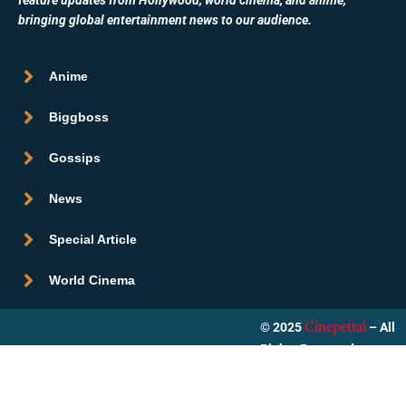
feature updates from Hollywood, world cinema, and anime,
bringing global entertainment news to our audience.
Anime
Biggboss
Gossips
News
Special Article
World Cinema
© 2025
– All
Cinepettai
Rights Reserved