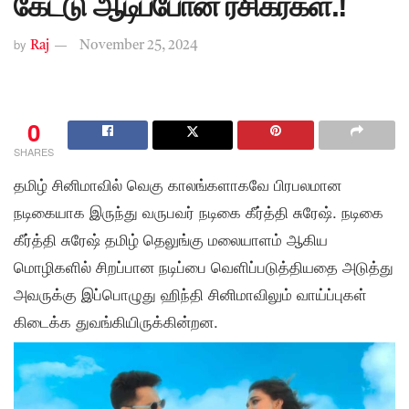
கேட்டு ஆடிப்போன ரசிகர்கள்.!
by
Raj
November 25, 2024
0
SHARES
தமிழ் சினிமாவில் வெகு காலங்களாகவே பிரபலமான
நடிகையாக இருந்து வருபவர் நடிகை கீர்த்தி சுரேஷ். நடிகை
கீர்த்தி சுரேஷ் தமிழ் தெலுங்கு மலையாளம் ஆகிய
மொழிகளில் சிறப்பான நடிப்பை வெளிப்படுத்தியதை அடுத்து
அவருக்கு இப்பொழுது ஹிந்தி சினிமாவிலும் வாய்ப்புகள்
கிடைக்க துவங்கியிருக்கின்றன.