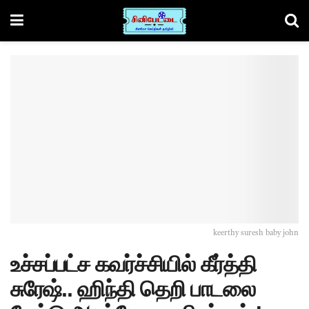
keerthy suresh baby john
உச்சப்பட்ச கவர்ச்சியில் கீர்த்தி
சுரேஷ்.. ஹிந்தி தெறி பாடலை