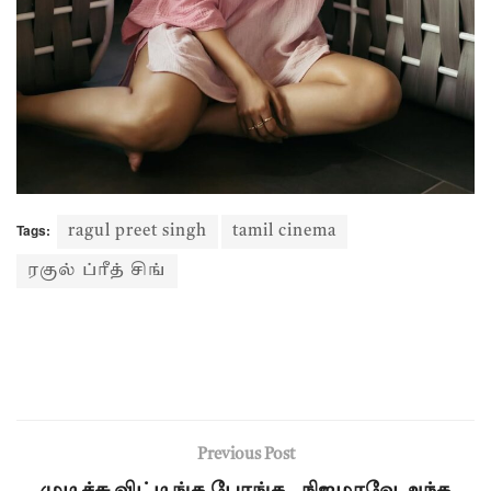
Tags:
ragul preet singh
tamil cinema
ரகுல் ப்ரீத் சிங்
Previous Post
முடிச்சு விட்டிங்க போங்க.. நிஜமாவே அந்த