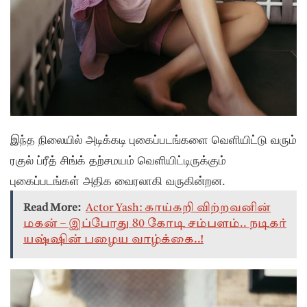
இந்த நிலையில் அடிக்கடி புகைப்படங்களை வெளியிட்டு வரும்
ரகுல் ப்ரீத் சிங்க் தற்சமயம் வெளியிட்டிருக்கும்
புகைப்படங்கள் அதிக வைரலாகி வருகின்றன.
Read More:
Actor Yash: காய்கறி விற்றவனின்
மகன் – இப்போது 80 கோடி சம்பளம்.. நடிகர்
யஷ்ஷின் பழைய வாழ்க்கை..!