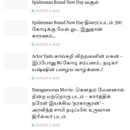
Spiderman Brand New Day வசூல்
AUGUST 6, 2026
Spiderman Brand New Day திரைப்படம் 300
கோடிக்கு மேல் ஓட இதுதான்
காரணம்..
AUGUST 6, 2026
Actor Yash: காய்கறி விற்றவனின் மகன் –
இப்போது 80 கோடி சம்பளம்.. நடிகர்
யஷ்ஷின் பழைய வாழ்க்கை..!
AUGUST 5, 2026
Naragasooran Movie: கௌதம் மேனனால்
நின்ற மற்றொரு படம் – கார்த்திக்
நரேன் இயக்கிய ‘நரகாசூரன்’ –
அரவிந்த் சாமி நடிப்பில் உருவான
திரில்லர் படம்
AUGUST 5, 2026