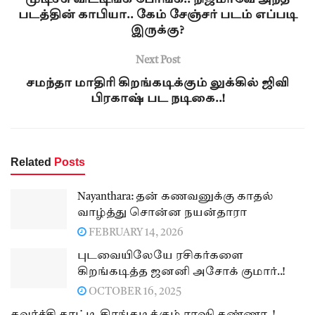
படத்தின் காபியா.. கேம் சேஞ்சர் படம் எப்படி
இருக்கு?
Next Post
சமந்தா மாதிரி கிறங்கடிக்கும் லுக்கில் ஜிவி
பிரகாஷ் பட நடிகை..!
Related
Posts
Nayanthara: தன் கணவனுக்கு காதல்
வாழ்த்து சொன்ன நயன்தாரா
FEBRUARY 14, 2026
புடவையிலேயே ரசிகர்களை
கிறங்கடித்த ஜனனி அசோக் குமார்..!
OCTOBER 16, 2025