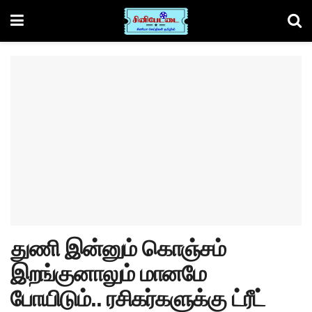
துணி இன்னும் கொஞ்சம்
இறங்குனாலும் மானமே
போயிடும்.. ரசிகர்களுக்கு ட்ரீட்