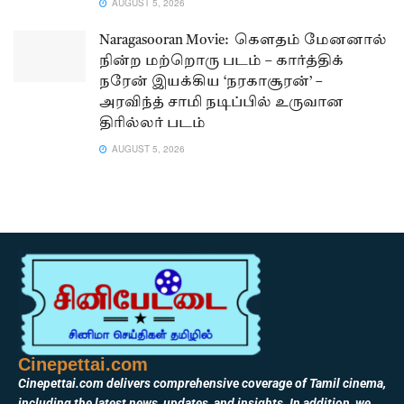
AUGUST 5, 2026
Naragasooran Movie: கௌதம் மேனனால்
நின்ற மற்றொரு படம் – கார்த்திக்
நரேன் இயக்கிய ‘நரகாசூரன்’ –
அரவிந்த் சாமி நடிப்பில் உருவான
திரில்லர் படம்
AUGUST 5, 2026
Cinepettai.com
Cinepettai.com delivers comprehensive coverage of Tamil cinema,
including the latest news, updates, and insights. In addition, we