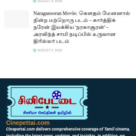
AUGUST 5, 2026
Naragasooran Movie: கௌதம் மேனனால்
நின்ற மற்றொரு படம் – கார்த்திக்
நரேன் இயக்கிய ‘நரகாசூரன்’ –
அரவிந்த் சாமி நடிப்பில் உருவான
திரில்லர் படம்
AUGUST 5, 2026
Cinepettai.com
Cinepettai.com delivers comprehensive coverage of Tamil cinema,
including the latest news, updates, and insights. In addition, we