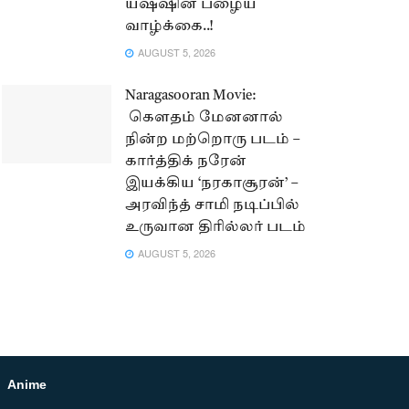
யஷ்ஷின் பழைய
வாழ்க்கை..!
AUGUST 5, 2026
Naragasooran Movie:
கௌதம் மேனனால்
நின்ற மற்றொரு படம் –
கார்த்திக் நரேன்
இயக்கிய ‘நரகாசூரன்’ –
அரவிந்த் சாமி நடிப்பில்
உருவான திரில்லர் படம்
AUGUST 5, 2026
Anime