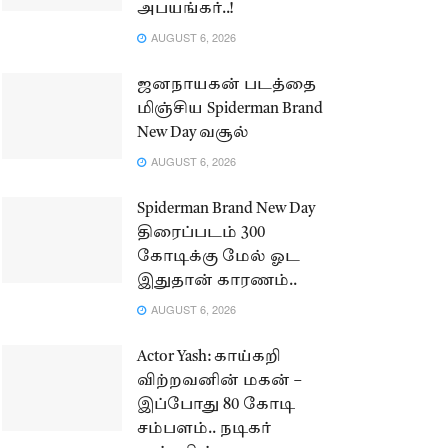
அபயங்கர்..!
AUGUST 6, 2026
ஜனநாயகன் படத்தை
மிஞ்சிய Spiderman Brand
New Day வசூல்
AUGUST 6, 2026
Spiderman Brand New Day
திரைப்படம் 300
கோடிக்கு மேல் ஓட
இதுதான் காரணம்..
AUGUST 6, 2026
Actor Yash: காய்கறி
விற்றவனின் மகன் –
இப்போது 80 கோடி
சம்பளம்.. நடிகர்