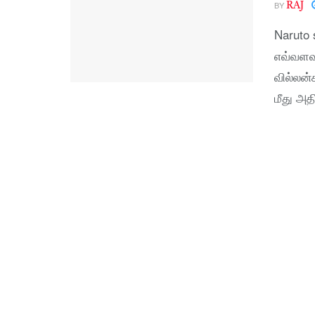
BY
RAJ
Naruto 
எவ்வளவ
வில்லன்
மீது அதி