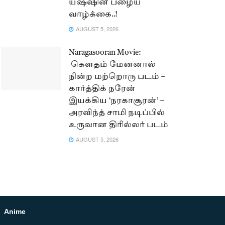
யஷ்ஷின் பழைய
வாழ்க்கை..!
AUGUST 5, 2026
Naragasooran Movie:
கௌதம் மேனனால்
நின்ற மற்றொரு படம் –
கார்த்திக் நரேன்
இயக்கிய ‘நரகாசூரன்’ –
அரவிந்த் சாமி நடிப்பில்
உருவான திரில்லர் படம்
AUGUST 5, 2026
Anime