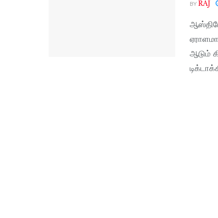
BY
RAJ
ஆஸ்திரே
ஏராளமான
ஆடும் க
டிக்டாக்