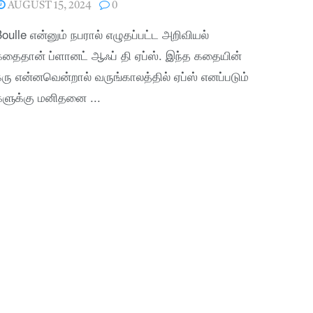
AUGUST 15, 2024
0
Boulle என்னும் நபரால் எழுதப்பட்ட அறிவியல்
தைதான் ப்ளானட் ஆஃப் தி ஏப்ஸ். இந்த கதையின்
ு என்னவென்றால் வருங்காலத்தில் ஏப்ஸ் எனப்படும்
களுக்கு மனிதனை ...