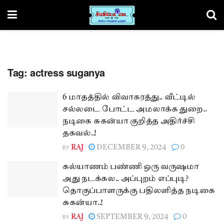
Tag:
actress suganya
6 மாதத்தில் விவாகரத்து.. வீட்டில்
சல்லடை போட்ட அமலாக்க துறை..
நடிகை சுகன்யா குறித்த அதிர்ச்சி
தகவல்..!
BY
RAJ
DECEMBER 9, 2024
0
கல்யாணம் பண்ணி ஒரு வருஷமா
அது நடக்கல.. அப்புறம் எப்புடி?
தொகுப்பாளருக்கு பதிலளித்த நடிகை
சுகன்யா..!
BY
RAJ
SEPTEMBER 9, 2024
0