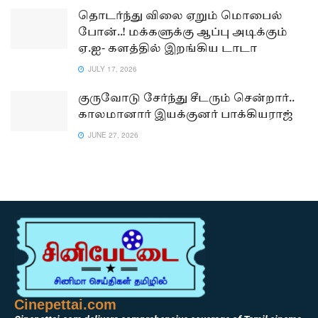
தொடர்ந்து விலை ஏறும் மொபைல்
போன்..! மக்களுக்கு ஆப்பு அடிக்கும்
ஏ.ஐ- களத்தில் இறங்கிய டாடா
JULY 17, 2026
குருவோடு சேர்ந்து சீடரும் சென்றார்..
காலமானார் இயக்குனர் பாக்கியராஜ்
JUNE 27, 2026
Cinepettai.com