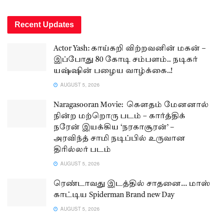
Recent Updates
Actor Yash: காய்கறி விற்றவனின் மகன் –
இப்போது 80 கோடி சம்பளம்.. நடிகர்
யஷ்ஷின் பழைய வாழ்க்கை..!
AUGUST 5, 2026
Naragasooran Movie: கௌதம் மேனனால்
நின்ற மற்றொரு படம் – கார்த்திக்
நரேன் இயக்கிய ‘நரகாசூரன்’ –
அரவிந்த் சாமி நடிப்பில் உருவான
திரில்லர் படம்
AUGUST 5, 2026
ரெண்டாவது இடத்தில் சாதனை… மாஸ்
காட்டிய Spiderman Brand new Day
AUGUST 5, 2026