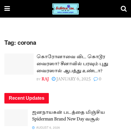
Tag:
corona
கொரோனாவை விட கொடூர
வைரஸா? சீனாவில் பரவும் புது
வைரஸால் ஆபத்து உண்டா?
BY
RAJ
JANUARY 6, 2025
0
Recent Updates
ஜனநாயகன் படத்தை மிஞ்சிய
Spiderman Brand New Day வசூல்
AUGUST 6, 2026