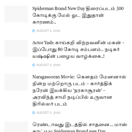
Spiderman Brand New Day திரைப்படம் 300
கோடிக்கு மேல் ஓட இதுதான்
காரணம்..
AUGUST 6, 2026
Actor Yash: காய்கறி விற்றவனின் மகன் –
இப்போது 80 கோடி சம்பளம்.. நடிகர்
யஷ்ஷின் பழைய வாழ்க்கை..!
AUGUST 5, 2026
Naragasooran Movie: கௌதம் மேனனால்
நின்ற மற்றொரு படம் – கார்த்திக்
நரேன் இயக்கிய ‘நரகாசூரன்’ –
அரவிந்த் சாமி நடிப்பில் உருவான
திரில்லர் படம்
AUGUST 5, 2026
ரெண்டாவது இடத்தில் சாதனை… மாஸ்
காட்டிய Spiderman Brand new Day