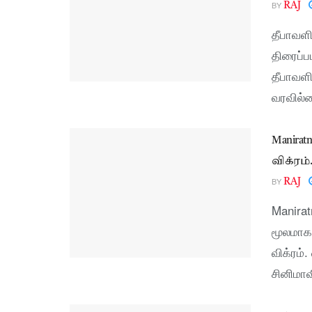
BY
RAJ
தீபாவள
திரைப்ப
தீபாவளி
வரவில்ல
Manira
விக்ரம
BY
RAJ
Manirat
மூலமாக 
விக்ரம்
சினிமாவி