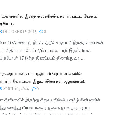
.
ட்ரைலரில் இதை கவனிச்சீங்களா? படம் பேசும்
சியல்..!
OCTOBER 15, 2025
0
் மாரி செல்வராஜ் இயக்கத்தில் உருவாகி இருக்கும் பைசன்
டம் அதிகமாக பேசப்படும் படமாக மாறி இருக்கிறது.
அக்டோபர் 17 இந்த திரைப்படம் திரைக்கு வர ...
சு குறைவான பையனுடன் ரொமான்ஸில்
ரா!.. நியாயமா இது.. ரசிகர்கள் ஆதங்கம்!.
APRIL 16, 2024
0
சினிமாவில் இருந்து சிறுவயதிலேயே தமிழ் சினிமாவில்
த்து வைத்து பிரபலமானவர் நடிகை நயன்தாரா. ஐயா
டத்தில் அவர் நடித்தப்போது அவருக்கு 17 வயதுதான்