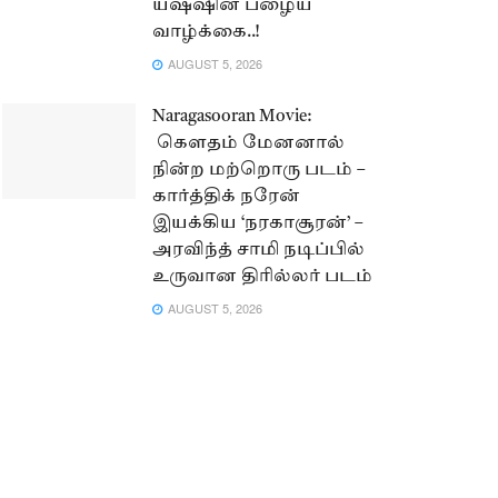
யஷ்ஷின் பழைய
வாழ்க்கை..!
AUGUST 5, 2026
Naragasooran Movie:
கௌதம் மேனனால்
நின்ற மற்றொரு படம் –
கார்த்திக் நரேன்
இயக்கிய ‘நரகாசூரன்’ –
அரவிந்த் சாமி நடிப்பில்
உருவான திரில்லர் படம்
AUGUST 5, 2026