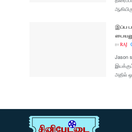
ஆகியிரு
இப்ப ப
பையனுக
BY
RAJ
Jason s
இயக்கும
அதில் ஒ