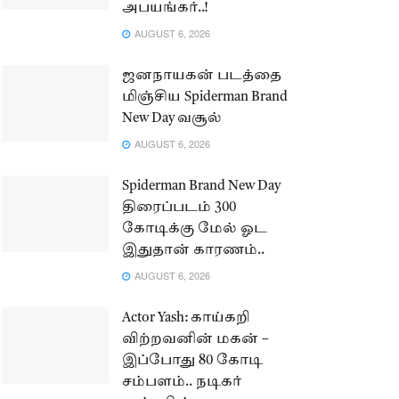
அபயங்கர்..!
AUGUST 6, 2026
ஜனநாயகன் படத்தை
மிஞ்சிய Spiderman Brand
New Day வசூல்
AUGUST 6, 2026
Spiderman Brand New Day
திரைப்படம் 300
கோடிக்கு மேல் ஓட
இதுதான் காரணம்..
AUGUST 6, 2026
Actor Yash: காய்கறி
விற்றவனின் மகன் –
இப்போது 80 கோடி
சம்பளம்.. நடிகர்