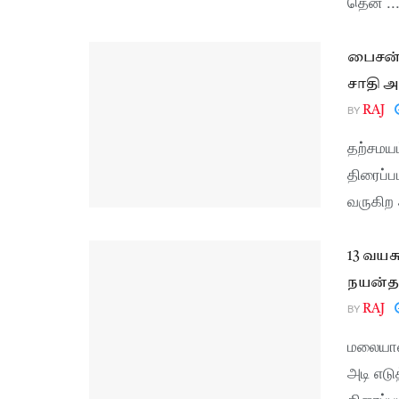
தென் ..
பைசன் 
சாதி அர
BY
RAJ
தற்சமயம
திரைப்ப
வருகிற 
13 வய
நயன்தா
BY
RAJ
மலையாள 
அடி எடு
திரைப்ப