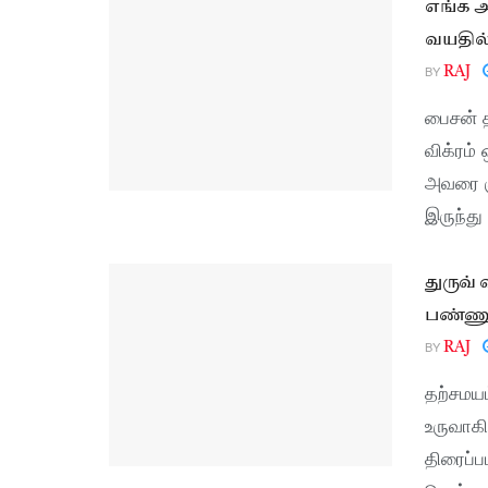
எங்க அ
வயதில்
BY
RAJ
பைசன் த
விக்ரம்
அவரை க
இருந்து 
துருவ்
பண்ணு
BY
RAJ
தற்சமயம்
உருவாகி
திரைப்ப