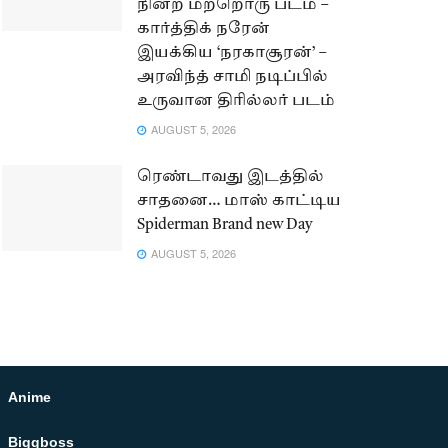
நின்ற மற்றொரு படம் –
கார்த்திக் நரேன்
இயக்கிய ‘நரகாசூரன்’ –
அரவிந்த் சாமி நடிப்பில்
உருவான திரில்லர் படம்
AUGUST 5, 2026
ரெண்டாவது இடத்தில்
சாதனை… மாஸ் காட்டிய
Spiderman Brand new Day
AUGUST 5, 2026
Anime
Biggboss