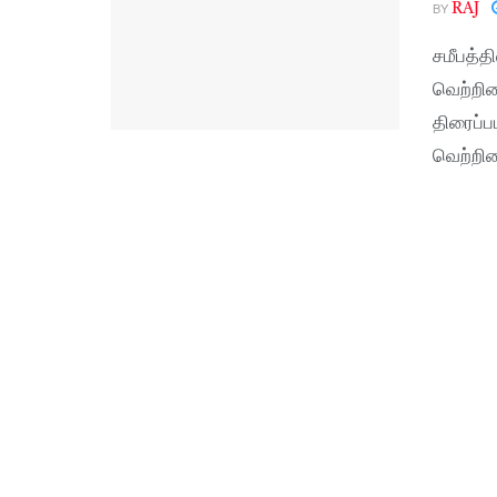
BY
RAJ
சமீபத்த
வெற்றிய
திரைப்ப
வெற்றிய