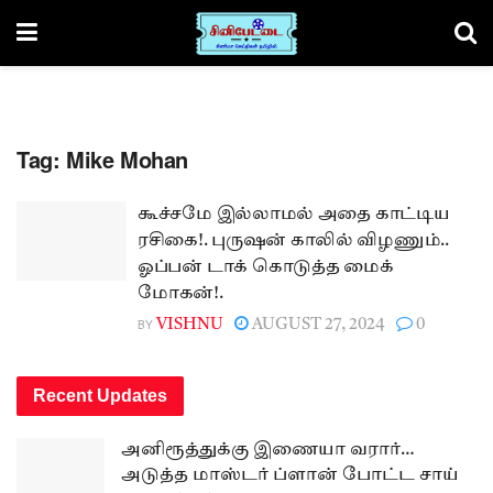
Tag:
Mike Mohan
கூச்சமே இல்லாமல் அதை காட்டிய
ரசிகை!. புருஷன் காலில் விழணும்..
ஓப்பன் டாக் கொடுத்த மைக்
மோகன்!.
BY
VISHNU
AUGUST 27, 2024
0
Recent Updates
அனிரூத்துக்கு இணையா வரார்…
அடுத்த மாஸ்டர் ப்ளான் போட்ட சாய்