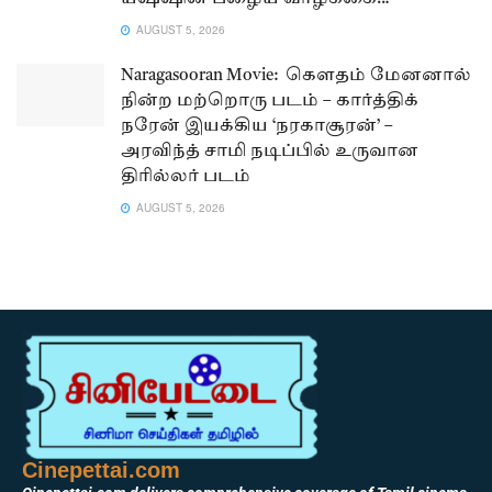
AUGUST 5, 2026
Naragasooran Movie: கௌதம் மேனனால்
நின்ற மற்றொரு படம் – கார்த்திக்
நரேன் இயக்கிய ‘நரகாசூரன்’ –
அரவிந்த் சாமி நடிப்பில் உருவான
திரில்லர் படம்
AUGUST 5, 2026
Cinepettai.com