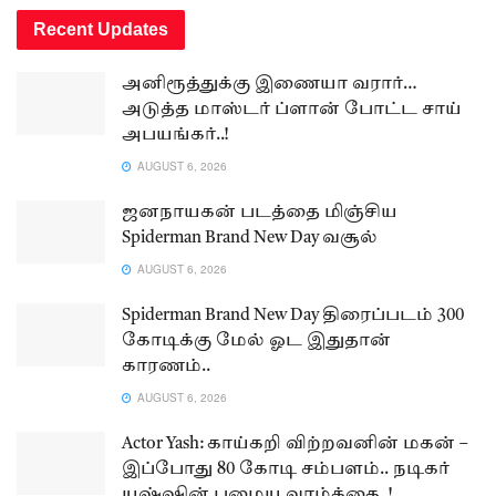
Recent Updates
அனிரூத்துக்கு இணையா வரார்…
அடுத்த மாஸ்டர் ப்ளான் போட்ட சாய்
அபயங்கர்..!
AUGUST 6, 2026
ஜனநாயகன் படத்தை மிஞ்சிய
Spiderman Brand New Day வசூல்
AUGUST 6, 2026
Spiderman Brand New Day திரைப்படம் 300
கோடிக்கு மேல் ஓட இதுதான்
காரணம்..
AUGUST 6, 2026
Actor Yash: காய்கறி விற்றவனின் மகன் –
இப்போது 80 கோடி சம்பளம்.. நடிகர்
யஷ்ஷின் பழைய வாழ்க்கை..!