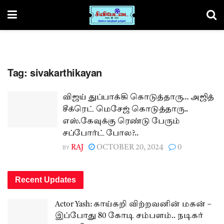
Tag:
sivakarthikayan
விஜய் துப்பாக்கி கொடுத்தாரு… அஜித்
சீக்ரெட் மெசேஜ் கொடுத்தாரு..
எஸ்.கேவுக்கு ரெண்டு பேரும்
சப்போர்ட் போல?..
BY
RAJ
OCTOBER 20, 2024
0
Recent Updates
Actor Yash: காய்கறி விற்றவனின் மகன் –
இப்போது 80 கோடி சம்பளம்.. நடிகர்