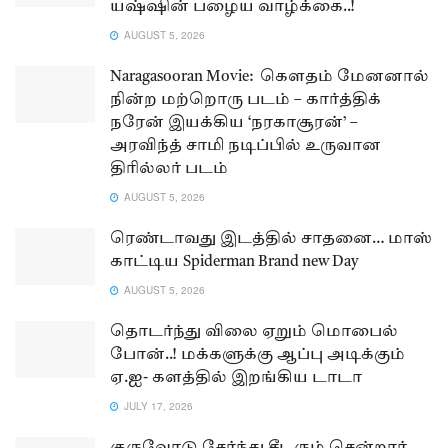
யஷ்ஷின் பழைய வாழ்க்கை..!
AUGUST 5, 2026
Naragasooran Movie: கௌதம் மேனனால்
நின்ற மற்றொரு படம் – கார்த்திக்
நரேன் இயக்கிய ‘நரகாசூரன்’ –
அரவிந்த் சாமி நடிப்பில் உருவான
திரில்லர் படம்
AUGUST 5, 2026
ரெண்டாவது இடத்தில் சாதனை… மாஸ்
காட்டிய Spiderman Brand new Day
AUGUST 5, 2026
தொடர்ந்து விலை ஏறும் மொபைல்
போன்..! மக்களுக்கு ஆப்பு அடிக்கும்
ஏ.ஐ- களத்தில் இறங்கிய டாடா
JULY 17, 2026