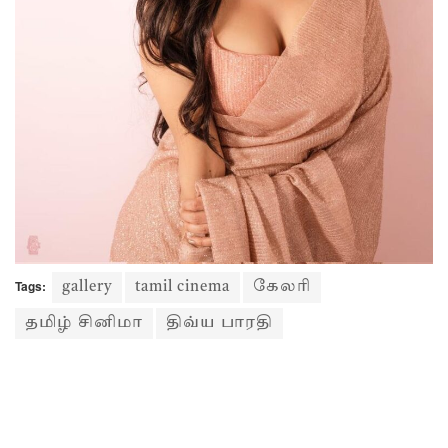
Tags:
gallery
tamil cinema
கேலரி
தமிழ் சினிமா
திவ்ய பாரதி