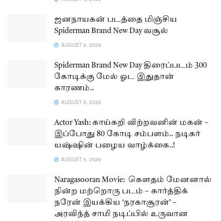
ஜனநாயகன் படத்தை மிஞ்சிய
Spiderman Brand New Day வசூல்
AUGUST 6, 2026
Spiderman Brand New Day திரைப்படம் 300
கோடிக்கு மேல் ஓட இதுதான்
காரணம்..
AUGUST 6, 2026
Actor Yash: காய்கறி விற்றவனின் மகன் –
இப்போது 80 கோடி சம்பளம்.. நடிகர்
யஷ்ஷின் பழைய வாழ்க்கை..!
AUGUST 5, 2026
Naragasooran Movie: கௌதம் மேனனால்
நின்ற மற்றொரு படம் – கார்த்திக்
நரேன் இயக்கிய ‘நரகாசூரன்’ –
அரவிந்த் சாமி நடிப்பில் உருவான