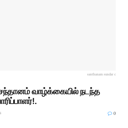
santhanam sundar c
சந்தானம் வாழ்க்கையில் நடந்த
ாரிப்பாளர்!.
s
0