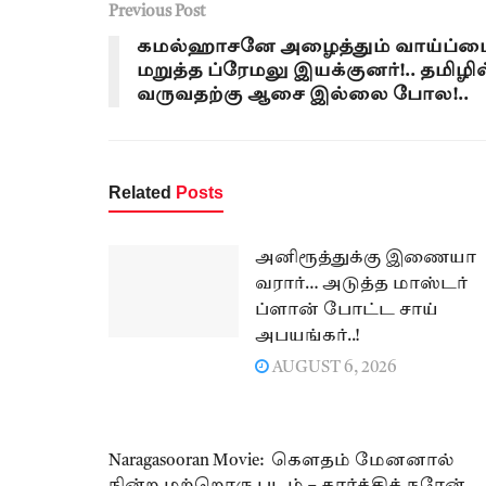
Previous Post
கமல்ஹாசனே அழைத்தும் வாய்ப்ப
மறுத்த ப்ரேமலு இயக்குனர்!.. தமிழில
வருவதற்கு ஆசை இல்லை போல!..
Related
Posts
அனிரூத்துக்கு இணையா
வரார்… அடுத்த மாஸ்டர்
ப்ளான் போட்ட சாய்
அபயங்கர்..!
AUGUST 6, 2026
Naragasooran Movie: கௌதம் மேனனால்