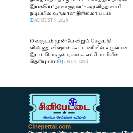
நின்ற மற்றொரு படம் – கார்த்திக் நரேன்
இயக்கிய ‘நரகாசூரன்’ – அரவிந்த் சாமி
நடிப்பில் உருவான திரில்லர் படம்
AUGUST 5, 2026
10 வருடம் முன்பே விஜய் சேதுபதி
விஷ்ணு விஷால் கூட்டணியில் உருவான
இடம் பொருள் ஏவல்… எப்போ ரிலீஸ்
தெரியுமா?
JUNE 7, 2026
Cinepettai.com
Cinepettai.com delivers comprehensive coverage of Tami