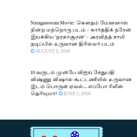
Naragasooran Movie: கௌதம் மேனனால்
நின்ற மற்றொரு படம் – கார்த்திக் நரேன்
இயக்கிய ‘நரகாசூரன்’ – அரவிந்த் சாமி
நடிப்பில் உருவான திரில்லர் படம்
AUGUST 5, 2026
10 வருடம் முன்பே விஜய் சேதுபதி
விஷ்ணு விஷால் கூட்டணியில் உருவான
இடம் பொருள் ஏவல்… எப்போ ரிலீஸ்
தெரியுமா?
JUNE 7, 2026