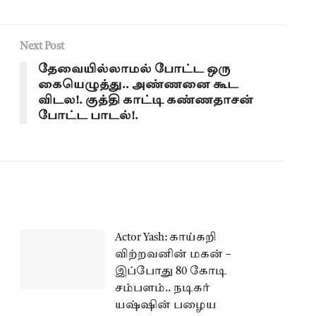
Next Post
தேவையில்லாமல் போட்ட ஒரு
கையெழுத்து.. அண்ணனை கூட
விடல!. குத்தி காட்டி கண்ணதாசன்
போட்ட பாடல்!.
Actor Yash: காய்கறி
விற்றவனின் மகன் –
இப்போது 80 கோடி
சம்பளம்.. நடிகர்
யஷ்ஷின் பழைய