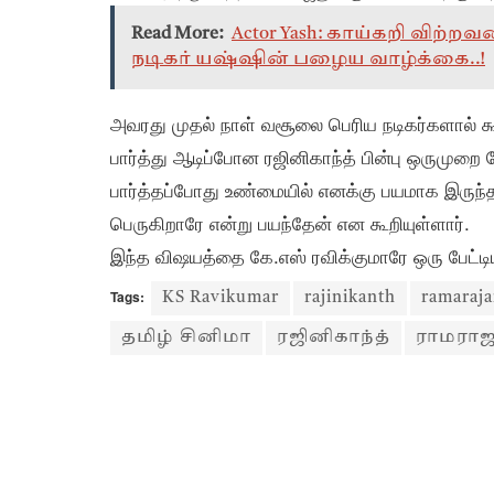
Read More:
Actor Yash: காய்கறி விற்
நடிகர் யஷ்ஷின் பழைய வாழ்க்கை..!
அவரது முதல் நாள் வசூலை பெரிய நடிகர்களால் 
பார்த்து ஆடிப்போன ரஜினிகாந்த் பின்பு ஒருமுறை
பார்த்தப்போது உண்மையில் எனக்கு பயமாக இருந்த
பெருகிறாரே என்று பயந்தேன் என கூறியுள்ளார்.
இந்த விஷயத்தை கே.எஸ் ரவிக்குமாரே ஒரு பேட்டியி
Tags:
KS Ravikumar
rajinikanth
ramaraj
தமிழ் சினிமா
ரஜினிகாந்த்
ராமராஜ