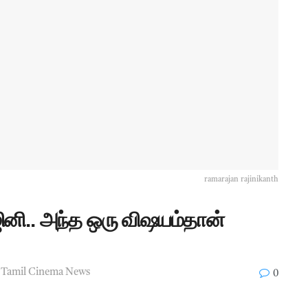
ramarajan rajinikanth
ினி.. அந்த ஒரு விஷயம்தான்
,
Tamil Cinema News
0