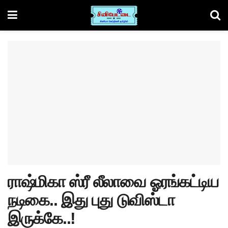
ராஷ்மிகா ஸ்ரீ லீலாவை ஓரங்கட்டிய
நடிகை.. இது புது டுவிஸ்டா
இருக்கே..!