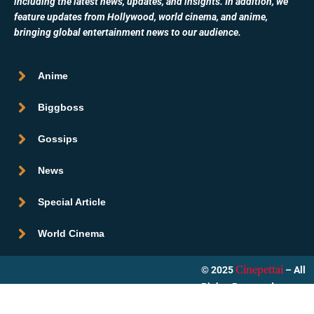
including the latest news, updates, and insights. In addition, we
feature updates from Hollywood, world cinema, and anime,
bringing global entertainment news to our audience.
Anime
Biggboss
Gossips
News
Special Article
World Cinema
© 2025
– All
Cinepettai
Rights Reserved