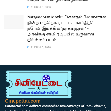
யஷ்ஷின் பழைய வாழ்க்கை..!
AUGUST 5, 2026
Naragasooran Movie: கௌதம் மேனனால்
நின்ற மற்றொரு படம் – கார்த்திக்
நரேன் இயக்கிய ‘நரகாசூரன்’ –
அரவிந்த் சாமி நடிப்பில் உருவான
திரில்லர் படம்
AUGUST 5, 2026
Cinepettai.com
Cinepettai.com delivers comprehensive coverage of Tamil cinema,