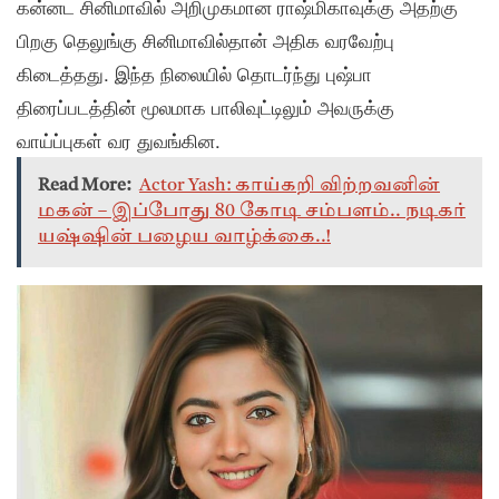
கன்னட சினிமாவில் அறிமுகமான ராஷ்மிகாவுக்கு அதற்கு
பிறகு தெலுங்கு சினிமாவில்தான் அதிக வரவேற்பு
கிடைத்தது. இந்த நிலையில் தொடர்ந்து புஷ்பா
திரைப்படத்தின் மூலமாக பாலிவுட்டிலும் அவருக்கு
வாய்ப்புகள் வர துவங்கின.
Read More:
Actor Yash: காய்கறி விற்றவனின்
மகன் – இப்போது 80 கோடி சம்பளம்.. நடிகர்
யஷ்ஷின் பழைய வாழ்க்கை..!