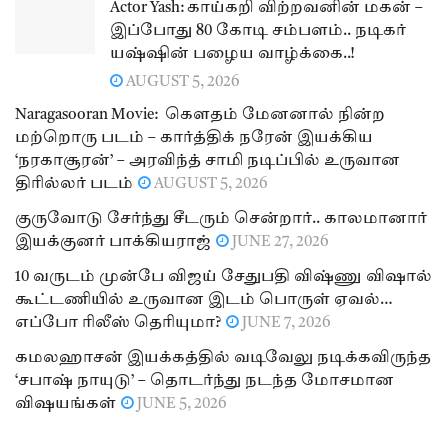
Actor Yash: காய்கறி விற்றவனின் மகன் –
இப்போது 80 கோடி சம்பளம்.. நடிகர்
யஷ்ஷின் பழைய வாழ்க்கை..!
AUGUST 5, 2026
Naragasooran Movie: கௌதம் மேனனால் நின்ற
மற்றொரு படம் – கார்த்திக் நரேன் இயக்கிய
‘நரகாசூரன்’ – அரவிந்த் சாமி நடிப்பில் உருவான
திரில்லர் படம்
AUGUST 5, 2026
குருவோடு சேர்ந்து சீடரும் சென்றார்.. காலமானார்
இயக்குனர் பாக்கியராஜ்
JUNE 27, 2026
10 வருடம் முன்பே விஜய் சேதுபதி விஷ்ணு விஷால்
கூட்டணியில் உருவான இடம் பொருள் ஏவல்…
எப்போ ரிலீஸ் தெரியுமா?
JUNE 7, 2026
கமலஹாசன் இயக்கத்தில் வடிவேலு நடிக்கவிருந்த
‘சபாஷ் நாயுடு’ – தொடர்ந்து நடந்த மோசமான
விஷயங்கள்
JUNE 5, 2026