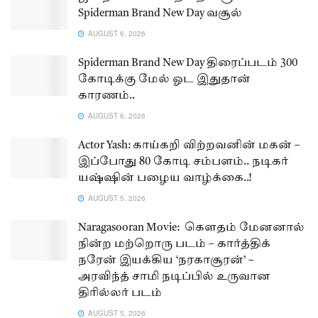
Spiderman Brand New Day வசூல்
AUGUST 6, 2026
Spiderman Brand New Day திரைப்படம் 300
கோடிக்கு மேல் ஓட இதுதான்
காரணம்..
AUGUST 6, 2026
Actor Yash: காய்கறி விற்றவனின் மகன் –
இப்போது 80 கோடி சம்பளம்.. நடிகர்
யஷ்ஷின் பழைய வாழ்க்கை..!
AUGUST 5, 2026
Naragasooran Movie: கௌதம் மேனனால்
நின்ற மற்றொரு படம் – கார்த்திக்
நரேன் இயக்கிய ‘நரகாசூரன்’ –
அரவிந்த் சாமி நடிப்பில் உருவான
திரில்லர் படம்
AUGUST 5, 2026