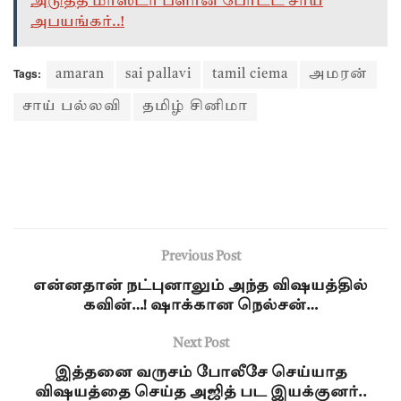
அடுத்த மாஸ்டர் ப்ளான் போட்ட சாய்
அபயங்கர்..!
Tags:
amaran
sai pallavi
tamil ciema
அமரன்
சாய் பல்லவி
தமிழ் சினிமா
Previous Post
என்னதான் நட்புனாலும் அந்த விஷயத்தில்
கவின்…! ஷாக்கான நெல்சன்…
Next Post
இத்தனை வருசம் போலீசே செய்யாத
விஷயத்தை செய்த அஜித் பட இயக்குனர்..