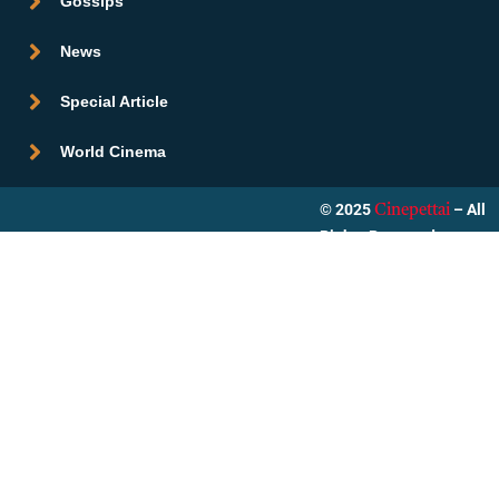
Gossips
News
Special Article
World Cinema
© 2025
– All
Cinepettai
Rights Reserved