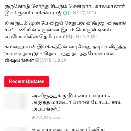
குருவோடு சேர்ந்து சீடரும் சென்றார்.. காலமானார்
இயக்குனர் பாக்கியராஜ்
JUNE 27, 2026
10 வருடம் முன்பே விஜய் சேதுபதி விஷ்ணு விஷால்
கூட்டணியில் உருவான இடம் பொருள் ஏவல்…
எப்போ ரிலீஸ் தெரியுமா?
JUNE 7, 2026
கமலஹாசன் இயக்கத்தில் வடிவேலு நடிக்கவிருந்த
‘சபாஷ் நாயுடு’ – தொடர்ந்து நடந்த மோசமான
விஷயங்கள்
JUNE 5, 2026
Recent Updates
அனிரூத்துக்கு இணையா வரார்…
அடுத்த மாஸ்டர் ப்ளான் போட்ட சாய்
அபயங்கர்..!
AUGUST 6, 2026
ஜனநாயகன் படத்தை மிஞ்சிய