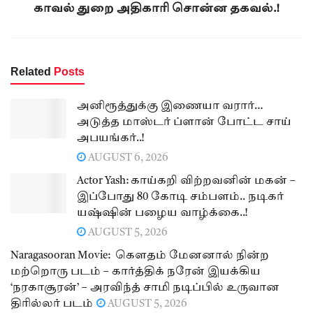
காவல் துறை அதிகாரி சொன்ன தகவல்.!
Related
Posts
அனிரூத்துக்கு இணையா வரார்…
அடுத்த மாஸ்டர் ப்ளான் போட்ட சாய்
அபயங்கர்..!
AUGUST 6, 2026
Actor Yash: காய்கறி விற்றவனின் மகன் –
இப்போது 80 கோடி சம்பளம்.. நடிகர்
யஷ்ஷின் பழைய வாழ்க்கை..!
AUGUST 5, 2026
Naragasooran Movie: கௌதம் மேனனால் நின்ற
மற்றொரு படம் – கார்த்திக் நரேன் இயக்கிய
‘நரகாசூரன்’ – அரவிந்த் சாமி நடிப்பில் உருவான
திரில்லர் படம்
AUGUST 5, 2026