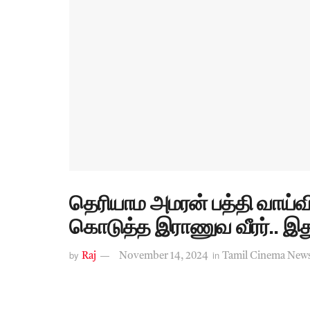
தெரியாம அமரன் பத்தி வாய்வி
கொடுத்த இராணுவ வீரர்.. இத
by
in
Raj
November 14, 2024
Tamil Cinema New