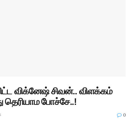
ட்ட விக்னேஷ் சிவன்.. விளக்கம்
ு தெரியாம போச்சே..!
s
0