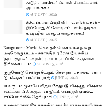
அடுத்த மாஸ்டர் ப்ளான் போட்ட சாய்
அபயங்கர்..!
AUGUST 6, 2026
Actor Yash: காய்கறி விற்றவனின் மகன் –
இப்போது 80 கோடி சம்பளம்.. நடிகர்
யஷ்ஷின் பழைய வாழ்க்கை..!
AUGUST 5, 2026
Naragasooran Movie: கௌதம் மேனனால் நின்ற
மற்றொரு படம் – கார்த்திக் நரேன் இயக்கிய
‘நரகாசூரன்’ – அரவிந்த் சாமி நடிப்பில் உருவான
திரில்லர் படம்
AUGUST 5, 2026
குருவோடு சேர்ந்து சீடரும் சென்றார்.. காலமானார்
இயக்குனர் பாக்கியராஜ்
JUNE 27, 2026
10 வருடம் முன்பே விஜய் சேதுபதி விஷ்ணு விஷால்
கூட்டணியில் உருவான இடம் பொருள் ஏவல்…
எப்போ ரிலீஸ் தெரியுமா?
JUNE 7, 2026
கமலஹாசன் இயக்கத்தில் வடிவேலு நடிக்கவிருந்த