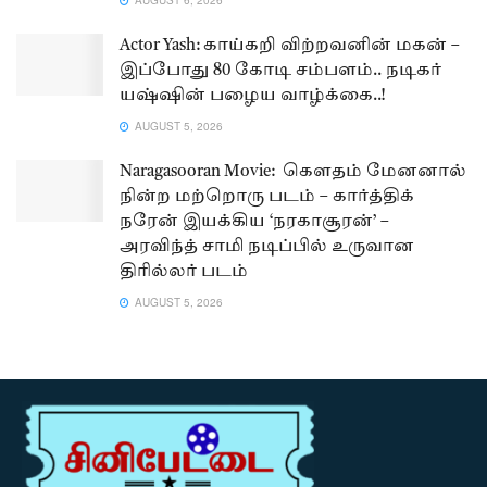
Actor Yash: காய்கறி விற்றவனின் மகன் –
இப்போது 80 கோடி சம்பளம்.. நடிகர்
யஷ்ஷின் பழைய வாழ்க்கை..!
AUGUST 5, 2026
Naragasooran Movie: கௌதம் மேனனால்
நின்ற மற்றொரு படம் – கார்த்திக்
நரேன் இயக்கிய ‘நரகாசூரன்’ –
அரவிந்த் சாமி நடிப்பில் உருவான
திரில்லர் படம்
AUGUST 5, 2026