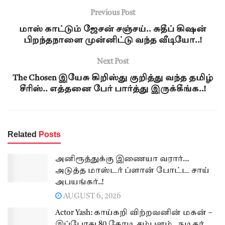
Previous Post
மாஸ் காட்டும் ஜேசன் சஞ்சய்.. சுதீப் கிஷன்
பிறந்தநாளை முன்னிட்டு வந்த வீடியோ..!
Next Post
The Chosen இயேசு கிறிஸ்து குறித்து வந்த தமிழ்
சீரிஸ்.. எத்தனை பேர் பார்த்து இருக்கீங்க..!
Related
Posts
அனிரூத்துக்கு இணையா வரார்…
அடுத்த மாஸ்டர் ப்ளான் போட்ட சாய்
அபயங்கர்..!
AUGUST 6, 2026
Actor Yash: காய்கறி விற்றவனின் மகன் –
இப்போது 80 கோடி சம்பளம்.. நடிகர்