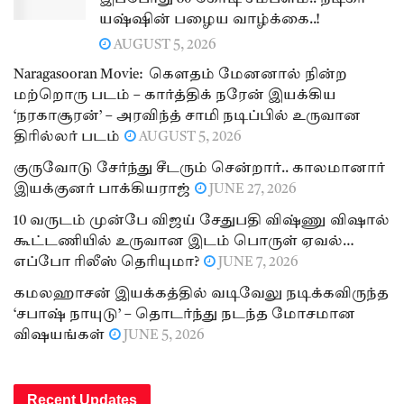
யஷ்ஷின் பழைய வாழ்க்கை..!
AUGUST 5, 2026
Naragasooran Movie: கௌதம் மேனனால் நின்ற
மற்றொரு படம் – கார்த்திக் நரேன் இயக்கிய
‘நரகாசூரன்’ – அரவிந்த் சாமி நடிப்பில் உருவான
திரில்லர் படம்
AUGUST 5, 2026
குருவோடு சேர்ந்து சீடரும் சென்றார்.. காலமானார்
இயக்குனர் பாக்கியராஜ்
JUNE 27, 2026
10 வருடம் முன்பே விஜய் சேதுபதி விஷ்ணு விஷால்
கூட்டணியில் உருவான இடம் பொருள் ஏவல்…
எப்போ ரிலீஸ் தெரியுமா?
JUNE 7, 2026
கமலஹாசன் இயக்கத்தில் வடிவேலு நடிக்கவிருந்த
‘சபாஷ் நாயுடு’ – தொடர்ந்து நடந்த மோசமான
விஷயங்கள்
JUNE 5, 2026
Recent Updates