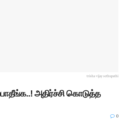
trisha vijay sethupathi
தீங்க..! அதிர்ச்சி கொடுத்த
0