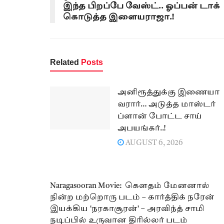
இந்த பிறப்பே வேஸ்ட்.. ஓப்பன் டாக்
கொடுத்த இளையராஜா.!
Related
Posts
அனிரூத்துக்கு இணையா
வரார்… அடுத்த மாஸ்டர்
ப்ளான் போட்ட சாய்
அபயங்கர்..!
AUGUST 6, 2026
Naragasooran Movie: கௌதம் மேனனால்
நின்ற மற்றொரு படம் – கார்த்திக் நரேன்
இயக்கிய ‘நரகாசூரன்’ – அரவிந்த் சாமி
நடிப்பில் உருவான திரில்லர் படம்