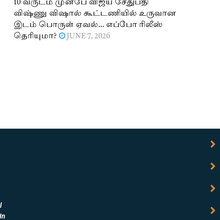
10 வருடம் முன்பே விஜய் சேதுபதி
விஷ்ணு விஷால் கூட்டணியில் உருவான
இடம் பொருள் ஏவல்… எப்போ ரிலீஸ்
தெரியுமா?
JUNE 7, 2026
l
In