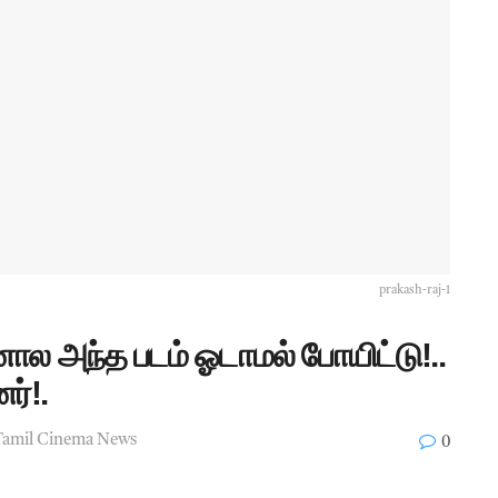
prakash-raj-1
னால அந்த படம் ஓடாமல் போயிட்டு!..
ர்!.
Tamil Cinema News
0