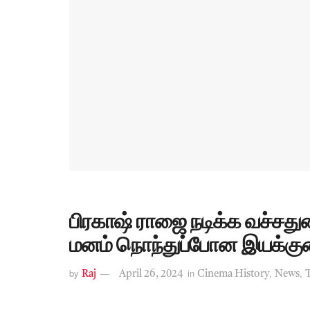
பிரகாஷ் ராஜை நடிக்க வச்சது
மனம் நொந்துப்போன இயக்குன
by
in
,
,
Raj
April 26, 2024
Cinema History
News