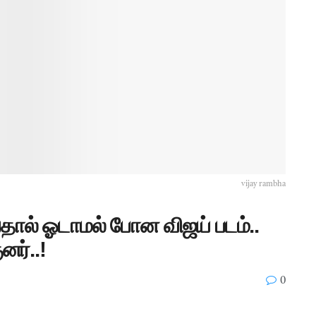
vijay rambha
ால் ஓடாமல் போன விஜய் படம்..
னர்..!
0