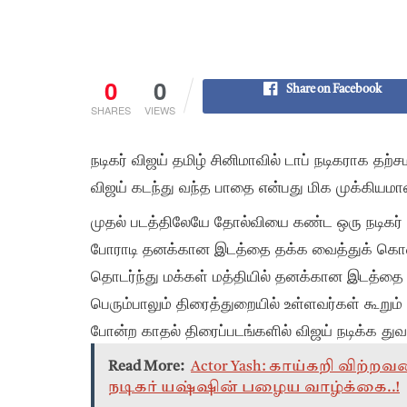
0
0
Share on Facebook
SHARES
VIEWS
நடிகர் விஜய் தமிழ் சினிமாவில் டாப் நடிகராக த
விஜய் கடந்து வந்த பாதை என்பது மிக முக்கியமா
முதல் படத்திலேயே தோல்வியை கண்ட ஒரு நடிகர் த
போராடி தனக்கான இடத்தை தக்க வைத்துக் கொண
தொடர்ந்து மக்கள் மத்தியில் தனக்கான இடத்தை 
பெரும்பாலும் திரைத்துறையில் உள்ளவர்கள் கூறு
போன்ற காதல் திரைப்படங்களில் விஜய் நடிக்க து
Read More:
Actor Yash: காய்கறி விற்
நடிகர் யஷ்ஷின் பழைய வாழ்க்கை..!