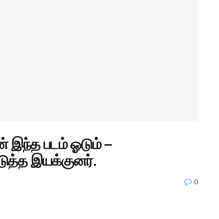
ன் இந்த படம் ஓடும் –
டுத்த இயக்குனர்.
0