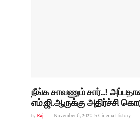
நீங்க சாவணும் சார்..! அப்பதா
எம்.ஜி.ஆருக்கு அதிர்ச்சி கொ
by
in
Raj
November 6, 2022
Cinema History