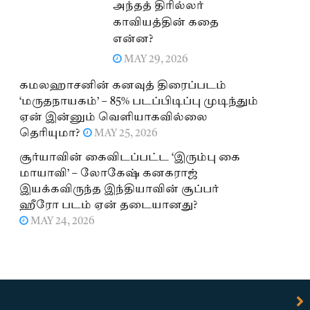
அந்தத் திரில்லர்
காவியத்தின் கதை
என்ன?
MAY 29, 2026
கமலஹாசனின் கனவுத் திரைப்படம்
‘மருதநாயகம்’ – 85% படப்பிடிப்பு முடிந்தும்
ஏன் இன்னும் வெளியாகவில்லை
தெரியுமா?
MAY 25, 2026
சூர்யாவின் கைவிடப்பட்ட ‘இரும்பு கை
மாயாவி’ – லோகேஷ் கனகராஜ்
இயக்கவிருந்த இந்தியாவின் சூப்பர்
ஹீரோ படம் ஏன் தடையானது?
MAY 24, 2026