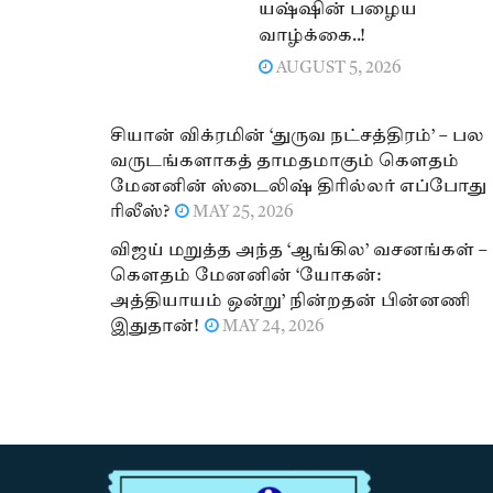
யஷ்ஷின் பழைய
வாழ்க்கை..!
AUGUST 5, 2026
சியான் விக்ரமின் ‘துருவ நட்சத்திரம்’ – பல
வருடங்களாகத் தாமதமாகும் கௌதம்
மேனனின் ஸ்டைலிஷ் திரில்லர் எப்போது
ரிலீஸ்?
MAY 25, 2026
விஜய் மறுத்த அந்த ‘ஆங்கில’ வசனங்கள் –
கௌதம் மேனனின் ‘யோகன்:
அத்தியாயம் ஒன்று’ நின்றதன் பின்னணி
இதுதான்!
MAY 24, 2026