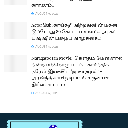
காரணம்..
AUGUST 6, 2026
Actor Yash: காய்கறி விற்றவனின் மகன் –
இப்போது 80 கோடி சம்பளம்.. நடிகர்
யஷ்ஷின் பழைய வாழ்க்கை..!
AUGUST 5, 2026
Naragasooran Movie: கௌதம் மேனனால்
நின்ற மற்றொரு படம் – கார்த்திக்
நரேன் இயக்கிய ‘நரகாசூரன்’ –
அரவிந்த் சாமி நடிப்பில் உருவான
திரில்லர் படம்
AUGUST 5, 2026