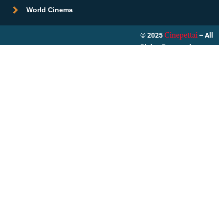
World Cinema
© 2025
– All
Cinepettai
Rights Reserved