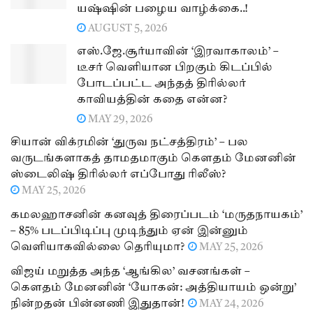
யஷ்ஷின் பழைய வாழ்க்கை..!
AUGUST 5, 2026
எஸ்.ஜே.சூர்யாவின் ‘இரவாகாலம்’ –
டீசர் வெளியான பிறகும் கிடப்பில்
போடப்பட்ட அந்தத் திரில்லர்
காவியத்தின் கதை என்ன?
MAY 29, 2026
சியான் விக்ரமின் ‘துருவ நட்சத்திரம்’ – பல
வருடங்களாகத் தாமதமாகும் கௌதம் மேனனின்
ஸ்டைலிஷ் திரில்லர் எப்போது ரிலீஸ்?
MAY 25, 2026
கமலஹாசனின் கனவுத் திரைப்படம் ‘மருதநாயகம்’
– 85% படப்பிடிப்பு முடிந்தும் ஏன் இன்னும்
வெளியாகவில்லை தெரியுமா?
MAY 25, 2026
விஜய் மறுத்த அந்த ‘ஆங்கில’ வசனங்கள் –
கௌதம் மேனனின் ‘யோகன்: அத்தியாயம் ஒன்று’
நின்றதன் பின்னணி இதுதான்!
MAY 24, 2026