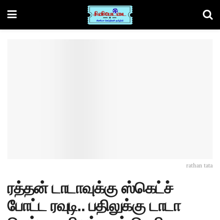
rathan tata
ரத்தன் டாடாவுக்கு ஸ்கெட்ச்
போட்ட ரவுடி.. பதிலுக்கு டாடா